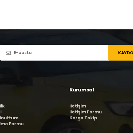
KAYDO
Kurumsal
lik
İletişim
i
İletişim Formu
 Unuttum
Kargo Takip
ilme Formu