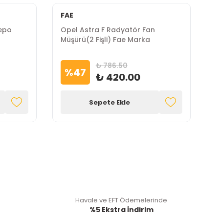
FAE
Depo
Opel Astra F Radyatör Fan
O
Müşürü(2 Fişli) Fae Marka
H
₺ 786.50
%
47
₺ 420.00
Sepete Ekle
Havale ve EFT Ödemelerinde
%5 Ekstra İndirim