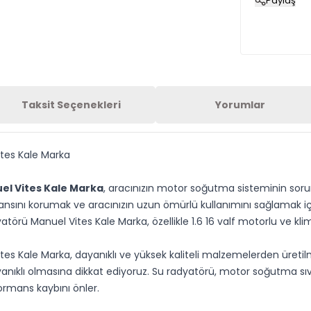
Paylaş
Taksit Seçenekleri
Yorumlar
ites Kale Marka
uel Vites Kale Marka
, aracınızın motor soğutma sisteminin sorun
ını korumak ve aracınızın uzun ömürlü kullanımını sağlamak için y
yatörü Manuel Vites Kale Marka, özellikle 1.6 16 valf motorlu ve kl
Vites Kale Marka, dayanıklı ve yüksek kaliteli malzemelerden üreti
nıklı olmasına dikkat ediyoruz. Su radyatörü, motor soğutma sıvıs
ormans kaybını önler.