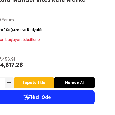
0 Yorum
ra F Soğutma ve Radyatör
en başlayan taksitlerle
7,456.91
4,617.28
Sepete Ekle
Hemen Al