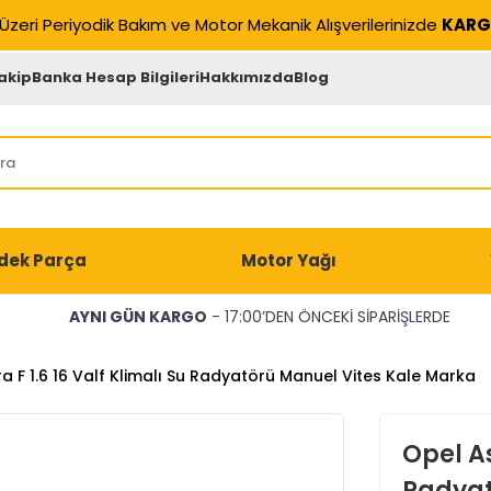
Üzeri Periyodik Bakım ve Motor Mekanik Alışverilerinizde
KARG
akip
Banka Hesap Bilgileri
Hakkımızda
Blog
dek Parça
Motor Yağı
AYNI GÜN KARGO
- 17:00’DEN ÖNCEKİ SİPARİŞLERDE
a F 1.6 16 Valf Klimalı Su Radyatörü Manuel Vites Kale Marka
Opel As
Radyat