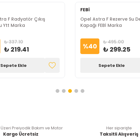
FEBİ
tra F Radyatör Çıkış
Opel Astra F Rezerve Su 
 Ytt Marka
Kapağı FEBİ Marka
₺ 337.10
₺ 495.00
%
40
₺ 219.41
₺ 299.25
Sepete Ekle
Sepete Ekle
 Üzeri Preiyodik Bakım ve Motor
Her siparişte
Kargo Ücretsiz
Taksitli Alışveriş