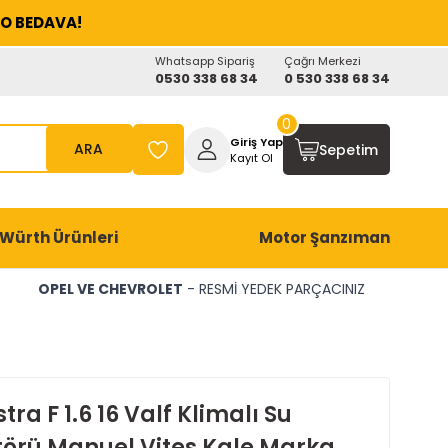
O BEDAVA!
Whatsapp Sipariş
Çağrı Merkezi
0530 338 68 34
0 530 338 68 34
0
Giriş Yap
ARA
Sepetim
Kayıt Ol
Würth Ürünleri
Motor Şanzıman
OPEL VE CHEVROLET
- RESMİ YEDEK PARÇACINIZ
tra F 1.6 16 Valf Klimalı Su
örü Manuel Vites Kale Marka