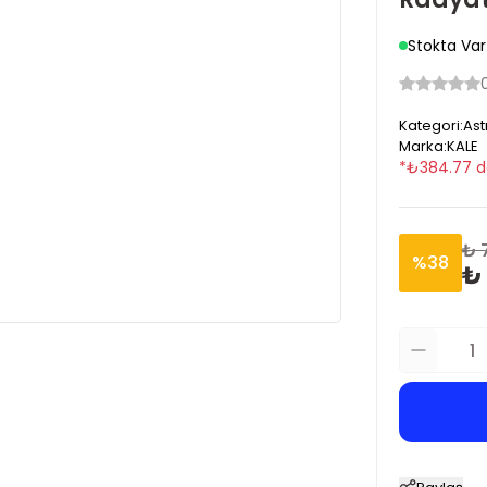
Stokta Var
Kategori
:
Ast
Marka
:
KALE
*
₺
384.77
d
₺ 
%
38
₺ 