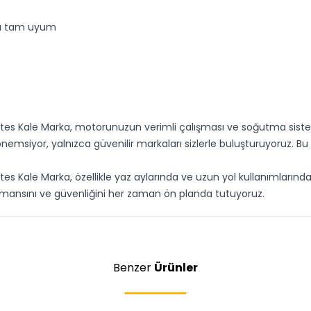
rla tam uyum
ites Kale Marka, motorunuzun verimli çalışması ve soğutma sistemini
ı önemsiyor, yalnızca güvenilir markaları sizlerle buluşturuyoru
ites Kale Marka, özellikle yaz aylarında ve uzun yol kullanımların
rformansını ve güvenliğini her zaman ön planda tutuyoruz.
Benzer
Ürünler