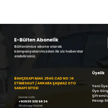
E-Bülten Abonelik
Bültenimize abone olarak
kampanyalarımızdan ilk siz haberdar
olabilirsiniz.
Üyelik
BAHÇEKAPI MAH. 2540.CAD NO :14
ETİMESGUT / ANKARA ŞAŞMAZ OTO
Yeni Üye
SANAYİ SİTESİ
Üye Giriş
Şifremi
Destek Hattı
Hesap S
+90530 338 68 34
Whatsapp Destek