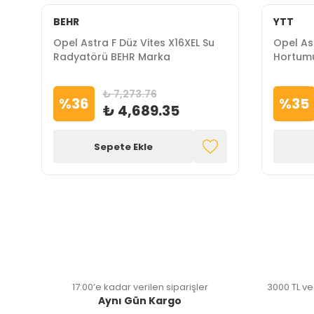
BEHR
YTT
Opel Astra F Düz Vites X16XEL Su
Opel As
Radyatörü BEHR Marka
Hortumu
₺ 7,273.76
%
36
%
35
₺ 4,689.35
Sepete Ekle
17:00’e kadar verilen siparişler
3000 TL ve
Aynı Gün Kargo