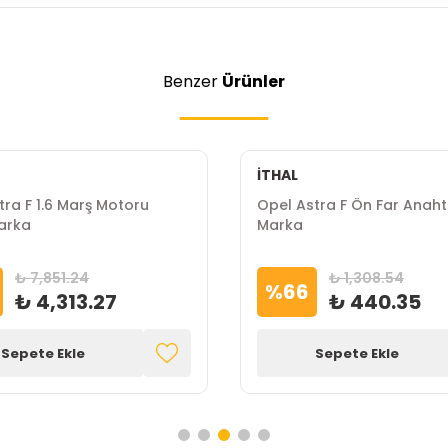
Benzer
Ürünler
İTHAL
tra F 1.6 Marş Motoru
Opel Astra F Ön Far Anahta
arka
Marka
₺ 7,851.24
₺ 1,308.54
%
66
₺ 4,313.27
₺ 440.35
Sepete Ekle
Sepete Ekle