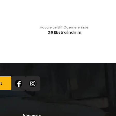
Havale ve EFT Ödemelerinde
%5 Ekstra İndirim
L
Alışveriş