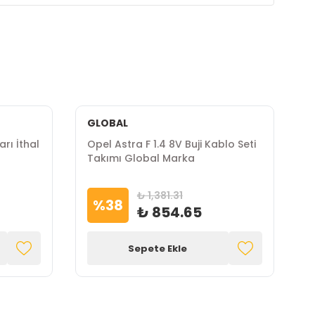
GLOBAL
rı İthal
Opel Astra F 1.4 8V Buji Kablo Seti
O
Takımı Global Marka
2
₺ 1,381.31
%
38
₺ 854.65
Sepete Ekle