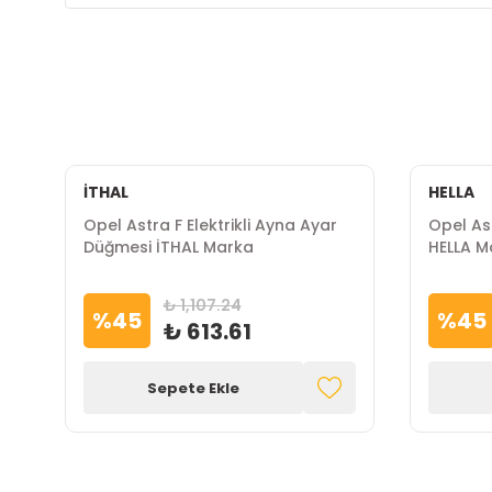
İTHAL
HELLA
Opel Astra F Elektrikli Ayna Ayar
Opel As
Düğmesi İTHAL Marka
HELLA M
₺ 1,107.24
%
45
%
45
₺ 613.61
Sepete Ekle