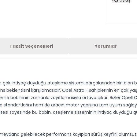
Paylaş
Taksit Seçenekleri
Yorumlar
n çok ihtiyaç duyduğu ateşleme sistemi parçalarından biri olan bu
eklentisini karşılamasıdır. Opel Astra F sahiplerinin en çok yaş
e bobininin zamanla zayıflamasıyla ortaya çıkar. Bizler Opell Ce
 standartlarını hem de aracın motor yapısına tam uyum sağlayan 
alitesi sayesinde bu bobin, ateşleme sisteminin ihtiyaç duyduğu 
eydana gelebilecek performans kayıpları sürüş keyfini olumsuz etk