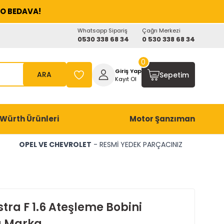
O BEDAVA!
Whatsapp Sipariş
Çağrı Merkezi
0530 338 68 34
0 530 338 68 34
0
Giriş Yap
ARA
Sepetim
Kayıt Ol
Würth Ürünleri
Motor Şanzıman
OPEL VE CHEVROLET
- RESMİ YEDEK PARÇACINIZ
tra F 1.6 Ateşleme Bobini
 Marka