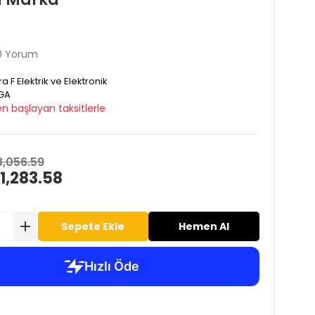
0 Yorum
ra F Elektrik ve Elektronik
GA
n başlayan taksitlerle
3,056.59
1,283.58
Sepete Ekle
Hemen Al