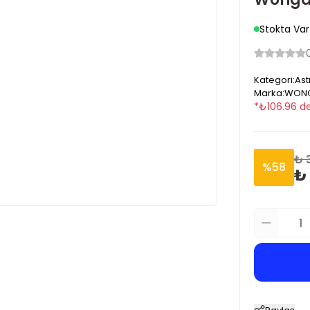
Stokta Var
Kategori
:
Ast
Marka
:
WON
*
₺
106.96
de
₺ 
%
58
₺ 