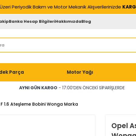
Üzeri Periyodik Bakım ve Motor Mekanik Alışverilerinizde
KARG
akip
Banka Hesap Bilgileri
Hakkımızda
Blog
dek Parça
Motor Yağı
AYNI GÜN KARGO
- 17:00’DEN ÖNCEKİ SİPARİŞLERDE
 F 1.6 Ateşleme Bobini Wonga Marka
Opel As
Wonga