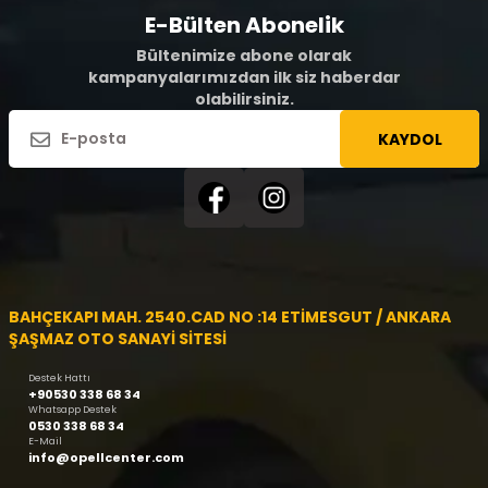
E-Bülten Abonelik
Bültenimize abone olarak
kampanyalarımızdan ilk siz haberdar
olabilirsiniz.
KAYDOL
BAHÇEKAPI MAH. 2540.CAD NO :14 ETİMESGUT / ANKARA
ŞAŞMAZ OTO SANAYİ SİTESİ
Destek Hattı
+90530 338 68 34
Whatsapp Destek
0530 338 68 34
E-Mail
info@opellcenter.com