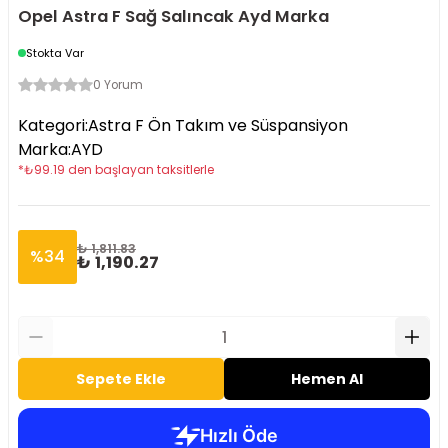
Opel Astra F Sağ Salıncak Ayd Marka
Stokta Var
0 Yorum
Kategori
:
Astra F Ön Takım ve Süspansiyon
Marka
:
AYD
*
₺
99.19
den başlayan taksitlerle
₺ 1,811.83
%
34
₺ 1,190.27
Sepete Ekle
Hemen Al