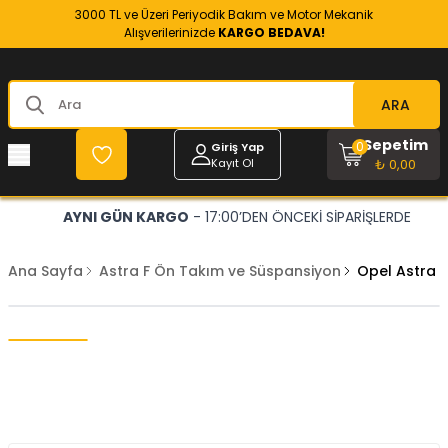
3000 TL ve Üzeri Periyodik Bakım ve Motor Mekanik
Alışverilerinizde
KARGO BEDAVA!
ARA
Sepetim
0
Giriş Yap
Kayıt Ol
₺ 0,00
AYNI GÜN KARGO
- 17:00’DEN ÖNCEKİ SİPARİŞLERDE
Ana Sayfa
Astra F Ön Takım ve Süspansiyon
Opel Astra 