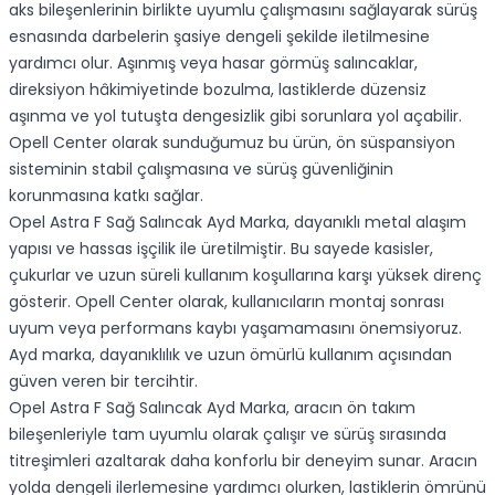
aks bileşenlerinin birlikte uyumlu çalışmasını sağlayarak sürüş
esnasında darbelerin şasiye dengeli şekilde iletilmesine
yardımcı olur. Aşınmış veya hasar görmüş salıncaklar,
direksiyon hâkimiyetinde bozulma, lastiklerde düzensiz
aşınma ve yol tutuşta dengesizlik gibi sorunlara yol açabilir.
Opell Center olarak sunduğumuz bu ürün, ön süspansiyon
sisteminin stabil çalışmasına ve sürüş güvenliğinin
korunmasına katkı sağlar.
Opel Astra F Sağ Salıncak Ayd Marka, dayanıklı metal alaşım
yapısı ve hassas işçilik ile üretilmiştir. Bu sayede kasisler,
çukurlar ve uzun süreli kullanım koşullarına karşı yüksek direnç
gösterir. Opell Center olarak, kullanıcıların montaj sonrası
uyum veya performans kaybı yaşamamasını önemsiyoruz.
Ayd marka, dayanıklılık ve uzun ömürlü kullanım açısından
güven veren bir tercihtir.
Opel Astra F Sağ Salıncak Ayd Marka, aracın ön takım
bileşenleriyle tam uyumlu olarak çalışır ve sürüş sırasında
titreşimleri azaltarak daha konforlu bir deneyim sunar. Aracın
yolda dengeli ilerlemesine yardımcı olurken, lastiklerin ömrünü