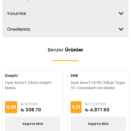
Yorumlar
Önerileriniz
Benzer
Ürünler
Delphi
SNR
Opel Astra F Z Rotu Delphi
Opel Asra F 1.6 16V X16xel Triger
Marka
Tk + Devirdaim Snr Marka
₺ 471.90
₺ 7,247.30
%
35
%
31
₺ 308.70
₺ 4,977.50
Sepete Ekle
Sepete Ekle