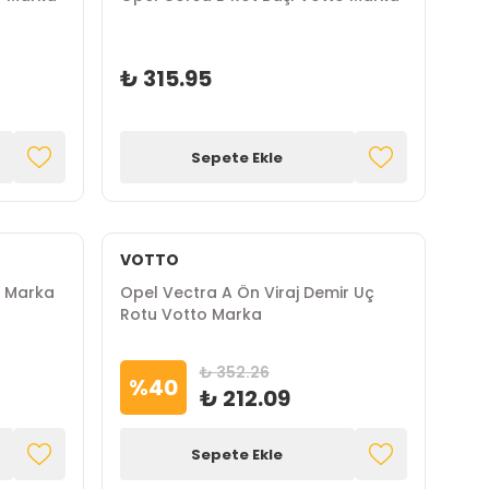
₺ 315.95
Sepete Ekle
VOTTO
o Marka
Opel Vectra A Ön Viraj Demir Uç
Rotu Votto Marka
₺ 352.26
%
40
₺ 212.09
Sepete Ekle