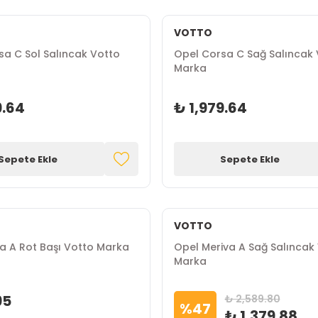
VOTTO
sa C Sol Salıncak Votto
Opel Corsa C Sağ Salıncak 
Marka
9.64
₺ 1,979.64
Sepete Ekle
Sepete Ekle
VOTTO
a A Rot Başı Votto Marka
Opel Meriva A Sağ Salıncak
Marka
95
₺ 2,589.80
%
47
₺ 1,379.88