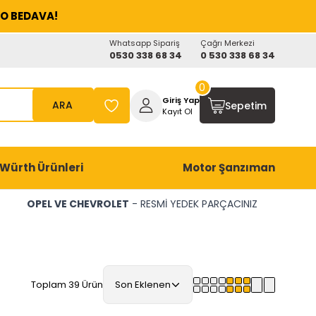
O BEDAVA!
Whatsapp Sipariş
Çağrı Merkezi
0530 338 68 34
0 530 338 68 34
0
Giriş Yap
ARA
Sepetim
Kayıt Ol
Würth Ürünleri
Motor Şanzıman
OPEL VE CHEVROLET
- RESMİ YEDEK PARÇACINIZ
Toplam 39 Ürün
Son Eklenen