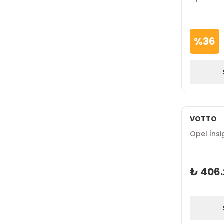
%
36
VOTTO
Opel İnsi
₺ 406.