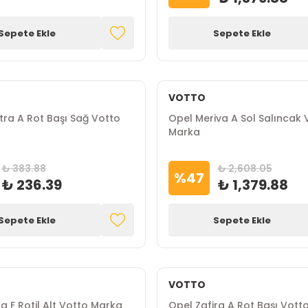
Sepete Ekle
Sepete Ekle
VOTTO
ra A Rot Başı Sağ Votto
Opel Meriva A Sol Salıncak 
Marka
₺ 383.88
₺ 2,608.05
%
47
₺ 236.39
₺ 1,379.88
Sepete Ekle
Sepete Ekle
VOTTO
a F Rotil Alt Votto Marka
Opel Zafira A Rot Başı Vott