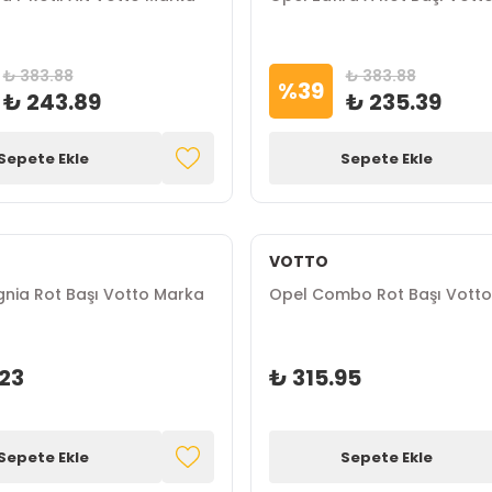
₺ 383.88
₺ 383.88
%
39
₺ 243.89
₺ 235.39
Sepete Ekle
Sepete Ekle
VOTTO
gnia Rot Başı Votto Marka
Opel Combo Rot Başı Vott
23
₺ 315.95
Sepete Ekle
Sepete Ekle