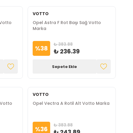
VOTTO
Votto
Opel Astra F Rot Başı Sağ Votto
Marka
₺ 383.88
%
38
₺ 236.39
Sepete Ekle
VOTTO
 Votto
Opel Vectra A Rotil Alt Votto Marka
₺ 383.88
%
36
₺ 243.89