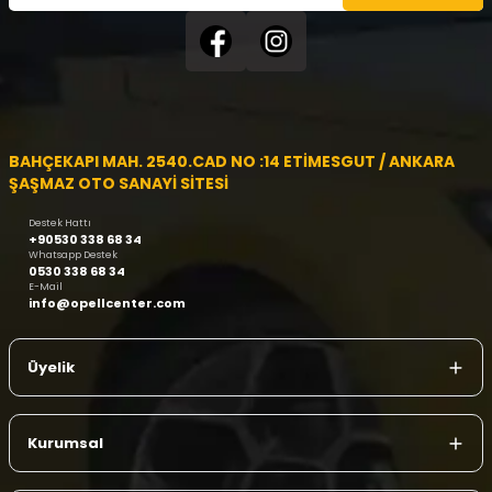
BAHÇEKAPI MAH. 2540.CAD NO :14 ETİMESGUT / ANKARA
ŞAŞMAZ OTO SANAYİ SİTESİ
Destek Hattı
+90530 338 68 34
Whatsapp Destek
0530 338 68 34
E-Mail
info@opellcenter.com
Üyelik
Kurumsal