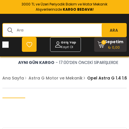
3000 TL ve Üzeri Periyodik Bakım ve Motor Mekanik
Alışverilerinizde
KARGO BEDAVA!
ARA
Sepetim
0
Giriş Yap
Kayıt Ol
₺ 0,00
AYNI GÜN KARGO
- 17:00’DEN ÖNCEKİ SİPARİŞLERDE
Ana Sayfa
Astra G Motor ve Mekanik
Opel Astra G 1.4 1.6