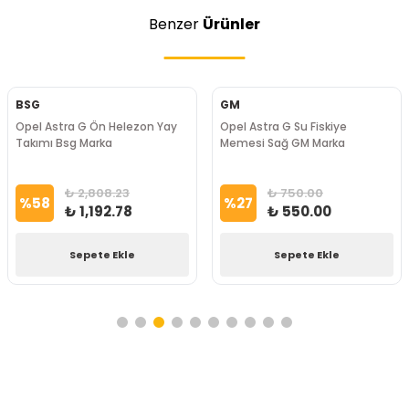
Benzer
Ürünler
BSG
GM
Opel Astra G Ön Helezon Yay
Opel Astra G Su Fiskiye
Takımı Bsg Marka
Memesi Sağ GM Marka
₺ 2,808.23
₺ 750.00
%
58
%
27
₺ 1,192.78
₺ 550.00
Sepete Ekle
Sepete Ekle