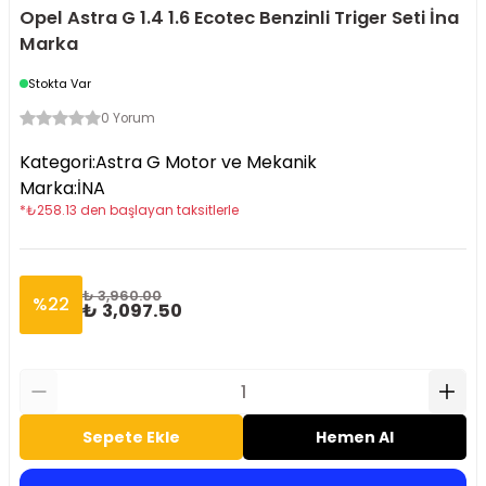
Opel Astra G 1.4 1.6 Ecotec Benzinli Triger Seti İna
Marka
Stokta Var
0 Yorum
Kategori
:
Astra G Motor ve Mekanik
Marka
:
İNA
*
₺
258.13
den başlayan taksitlerle
₺ 3,960.00
%
22
₺ 3,097.50
Sepete Ekle
Hemen Al