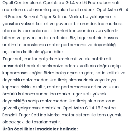
Opell Center olarak Opel Astra G 1.4 ve 1.6 Ecotec benzinli
motorlara özel uyumlu parçaları tercih ederiz. Opel Astra G 1.4
1.6 Ecotec Benzinli Triger Seti İna Marka, bu yaklaşımımızı
yansıtan yüksek kaliteli ve güvenilir bir üründür. İna markası,
otomotiv zamanlama sistemleri konusunda uzun yıllardır
bilinen ve güvenilen bir üreticidir. Biz, triger setinin hassas
üretim toleranslarının motor performansı ve dayanıklılığı
açısından kritik olduğunu biliriz.
Triger seti, motor çalışırken krank mili ve eksantrik mili
arasındaki hareketi senkronize ederek valflerin doğru açılıp
kapanmasını sağlar. Bizim bakış açımıza göre, setin kaliteli ve
dayanıklı malzemeden üretilmiş olması zincir veya kayış
kopması riskini azaltır, motor performansını artırır ve uzun
ömürlü kullanım sunar. İna marka triger seti, yüksek
dayanıklılığa sahip malzemeden üretilmiş olup motorun
güvenli çalışmasını destekler. Opel Astra G 1.4 1.6 Ecotec
Benzinli Triger Seti İna Marka, motor sistemi ile tam uyumlu
olacak şekilde tasarlanmıştır.
Ürün özellikleri maddeler halinde: