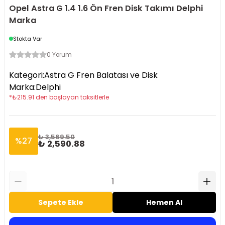
Opel Astra G 1.4 1.6 Ön Fren Disk Takımı Delphi
Marka
Stokta Var
0 Yorum
Kategori
:
Astra G Fren Balatası ve Disk
Marka
:
Delphi
*
₺
215.91
den başlayan taksitlerle
₺ 3,569.50
%
27
₺ 2,590.88
Sepete Ekle
Hemen Al