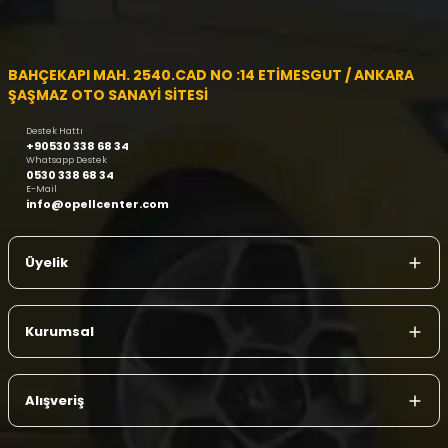
BAHÇEKAPI MAH. 2540.CAD NO :14 ETİMESGUT / ANKARA
ŞAŞMAZ OTO SANAYİ SİTESİ
Destek Hattı
+90530 338 68 34
Whatsapp Destek
0530 338 68 34
E-Mail
info@opellcenter.com
Üyelik
Kurumsal
Alışveriş