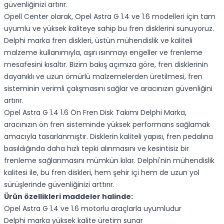
güvenliğinizi artırır.
Opell Center olarak, Opel Astra G 1.4 ve 1.6 modelleri için tam
uyumlu ve yüksek kaliteye sahip bu fren disklerini sunuyoruz.
Delphi marka fren diskleri, üstün mühendislik ve kaliteli
malzeme kullanımıyla, aşırı ısınmayı engeller ve frenleme
mesafesini kısaltır. Bizim bakış açımıza göre, fren disklerinin
dayanıklı ve uzun ömürlü malzemelerden üretilmesi, fren
sisteminin verimli çalışmasını sağlar ve aracınızın güvenliğini
artırır.
Opel Astra G 1.4 1.6 Ön Fren Disk Takımı Delphi Marka,
aracınızın ön fren sisteminde yüksek performans sağlamak
amacıyla tasarlanmıştır. Disklerin kaliteli yapısı, fren pedalına
basıldığında daha hızlı tepki alınmasını ve kesintisiz bir
frenleme sağlanmasını mümkün kılar. Delphi'nin mühendislik
kalitesi ile, bu fren diskleri, hem şehir içi hem de uzun yol
sürüşlerinde güvenliğinizi arttırır.
Ürün özellikleri maddeler halinde:
Opel Astra G 1.4 ve 1.6 motorlu araçlarla uyumludur
Delphi marka yüksek kalite üretim sunar