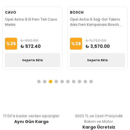
CAVO
BOSCH
Opel Astra G El Fren Teli Cavo
Opel Astra G Sağ-Sol Takımı
Marka
Arka Fren Kampanası Bosch
Marka
₺ 882.88
₺ 5,720.00
%
35
%
38
₺ 572.40
₺ 3,570.00
Sepete Ekle
Sepete Ekle
17:00’e kadar verilen siparişler
3000 TL ve Üzeri Preiyodik
Aynı Gün Kargo
Bakım ve Motor
Kargo Ücretsiz