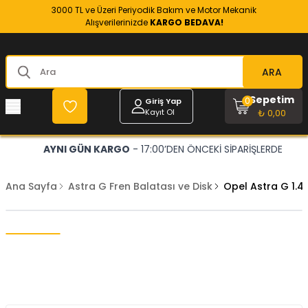
3000 TL ve Üzeri Periyodik Bakım ve Motor Mekanik
Alışverilerinizde
KARGO BEDAVA!
ARA
Sepetim
0
Giriş Yap
Kayıt Ol
₺ 0,00
AYNI GÜN KARGO
- 17:00’DEN ÖNCEKİ SİPARİŞLERDE
Ana Sayfa
Astra G Fren Balatası ve Disk
Opel Astra G 1.4 