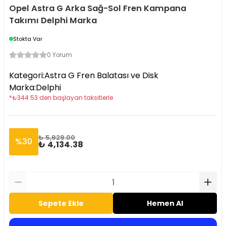
Opel Astra G Arka Sağ-Sol Fren Kampana
Takımı Delphi Marka
Stokta Var
0 Yorum
Kategori
:
Astra G Fren Balatası ve Disk
Marka
:
Delphi
*
₺
344.53
den başlayan taksitlerle
₺ 5,929.00
%
30
₺ 4,134.38
Sepete Ekle
Hemen Al