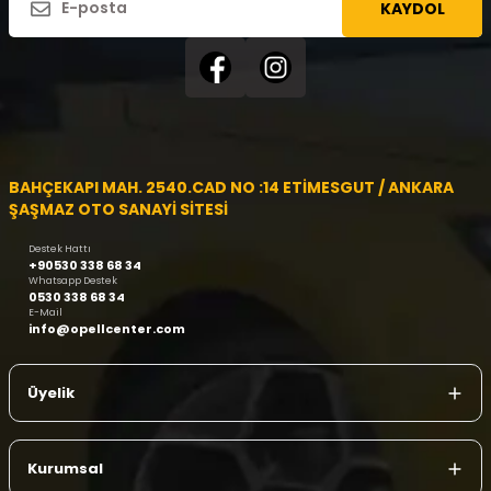
KAYDOL
BAHÇEKAPI MAH. 2540.CAD NO :14 ETİMESGUT / ANKARA
ŞAŞMAZ OTO SANAYİ SİTESİ
Destek Hattı
+90530 338 68 34
Whatsapp Destek
0530 338 68 34
E-Mail
info@opellcenter.com
Üyelik
Kurumsal