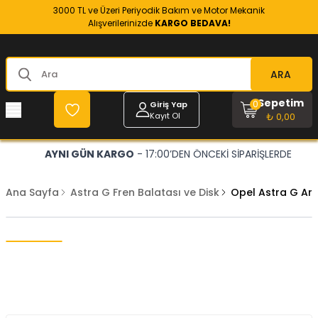
3000 TL ve Üzeri Periyodik Bakım ve Motor Mekanik
Alışverilerinizde
KARGO BEDAVA!
ARA
Sepetim
0
Giriş Yap
Kayıt Ol
₺ 0,00
AYNI GÜN KARGO
- 17:00’DEN ÖNCEKİ SİPARİŞLERDE
Ana Sayfa
Astra G Fren Balatası ve Disk
Opel Astra G Ar