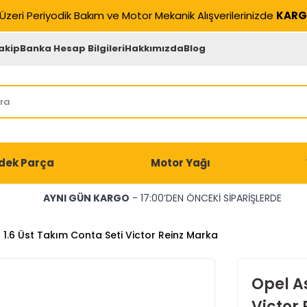
Üzeri Periyodik Bakım ve Motor Mekanik Alışverilerinizde
KARG
akip
Banka Hesap Bilgileri
Hakkımızda
Blog
dek Parça
Motor Yağı
AYNI GÜN KARGO
- 17:00’DEN ÖNCEKİ SİPARİŞLERDE
 1.6 Üst Takım Conta Seti Victor Reinz Marka
Opel As
Victor