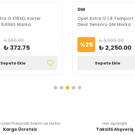
GM
tra G X16XEL Karter
Opel Astra G 1.4 Twinport
 ELRİNG Marka
Devir Sensörü GM Marka
₺ 550.00
₺ 3,000.00
%
25
₺ 372.75
₺ 2,250.00
Sepete Ekle
Sepete Ekle
 Üzeri Preiyodik Bakım ve Motor
Her siparişte
Kargo Ücretsiz
Taksitli Alışveriş