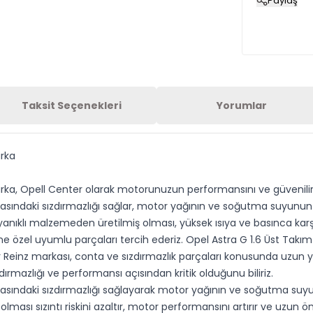
Paylaş
Taksit Seçenekleri
Yorumlar
arka
ka, Opell Center olarak motorunuzun performansını ve güvenilirliği
 arasındaki sızdırmazlığı sağlar, motor yağının ve soğutma suyunun
yanıklı malzemeden üretilmiş olması, yüksek ısıya ve basınca karşı 
e özel uyumlu parçaları tercih ederiz. Opel Astra G 1.6 Üst Takım
r Reinz markası, conta ve sızdırmazlık parçaları konusunda uzun yılla
ırmazlığı ve performansı açısından kritik olduğunu biliriz.
 arasındaki sızdırmazlığı sağlayarak motor yağının ve soğutma suyu
olması sızıntı riskini azaltır, motor performansını artırır ve uzun