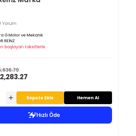
0 Yorum
ra G Motor ve Mekanik
R REİNZ
n başlayan taksitlerle
5,636.79
2,283.27
Sepete Ekle
Hemen Al