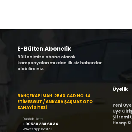
E-Bülten Abonelik
Bültenimize abone olarak
kampanyalarımızdan ilk siz haberdar
olabilirsiniz.
Üyelik
BAHÇEKAPI MAH. 2540.CAD NO :14
ETİMESGUT / ANKARA ŞAŞMAZ OTO
Yeni Üye
SANAYİ SİTESİ
Üye Giriş
Şifremi
Destek Hattı
Hesap S
+90530 338 68 34
Whatsapp Destek