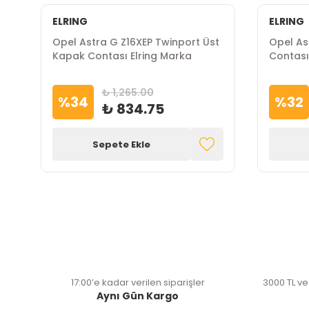
ELRING
ELRING
Opel Astra G Z16XEP Twinport Üst
Opel As
Kapak Contası Elring Marka
Contası
₺ 1,265.00
%
34
%
32
₺ 834.75
Sepete Ekle
17:00’e kadar verilen siparişler
3000 TL ve
Aynı Gün Kargo