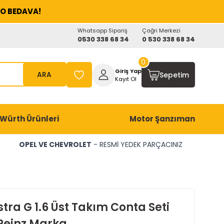
O BEDAVA!
Whatsapp Sipariş
Çağrı Merkezi
0530 338 68 34
0 530 338 68 34
0
Giriş Yap
ARA
Sepetim
Kayıt Ol
Würth Ürünleri
Motor Şanzıman
OPEL VE CHEVROLET
- RESMİ YEDEK PARÇACINIZ
tra G 1.6 Üst Takım Conta Seti
 Reinz Marka