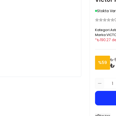
Stokta Var
Kategori
:
Ast
Marka
:
VICTO
*
₺
190.27
de
₺ 
%
59
₺ 