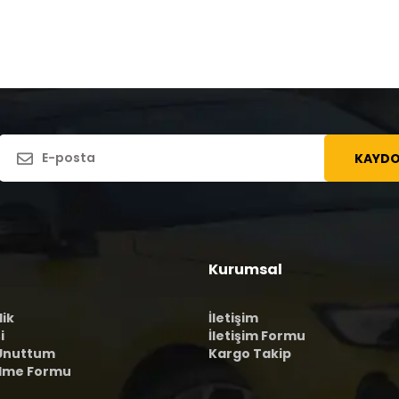
KAYDO
Kurumsal
lik
İletişim
i
İletişim Formu
 Unuttum
Kargo Takip
ilme Formu