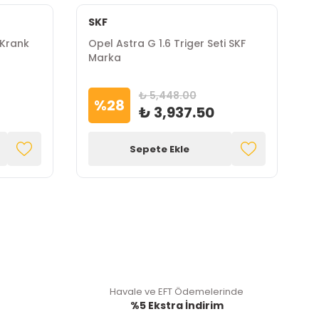
SKF
İ
 Krank
Opel Astra G 1.6 Triger Seti SKF
O
Marka
T
₺ 5,448.00
%
28
₺ 3,937.50
Sepete Ekle
Havale ve EFT Ödemelerinde
%5 Ekstra İndirim