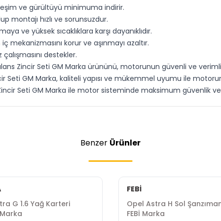
itreşim ve gürültüyü minimuma indirir.
up montajı hızlı ve sorunsuzdur.
nmaya ve yüksek sıcaklıklara karşı dayanıklıdır.
n iç mekanizmasını korur ve aşınmayı azaltır.
çalışmasını destekler.
 Balans Zincir Seti GM Marka ürününü, motorunun güvenli ve verim
cir Seti GM Marka, kaliteli yapısı ve mükemmel uyumu ile motorunu
s Zincir Seti GM Marka ile motor sisteminde maksimum güvenlik ve 
Benzer
Ürünler
A
FEBİ
ra G 1.6 Yağ Karteri
Opel Astra H Sol Şanzıman
Marka
FEBİ Marka