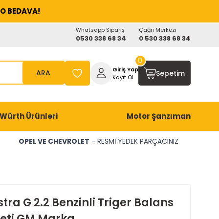
O BEDAVA!
Whatsapp Sipariş
Çağrı Merkezi
0530 338 68 34
0 530 338 68 34
0
Giriş Yap
ARA
Sepetim
Kayıt Ol
Würth Ürünleri
Motor Şanzıman
OPEL VE CHEVROLET
- RESMİ YEDEK PARÇACINIZ
tra G 2.2 Benzinli Triger Balans
 Seti GM Marka