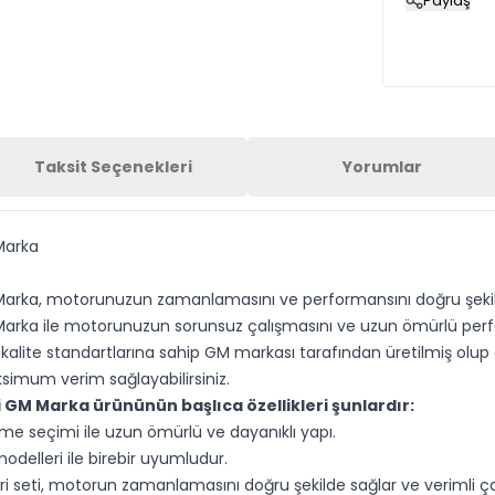
Paylaş
Taksit Seçenekleri
Yorumlar
 Marka
M Marka, motorunuzun zamanlamasını ve performansını doğru şekilde
M Marka ile motorunuzun sorunsuz çalışmasını ve uzun ömürlü perf
k kalite standartlarına sahip GM markası tarafından üretilmiş olup 
imum verim sağlayabilirsiniz.
ti GM Marka ürününün başlıca özellikleri şunlardır:
 seçimi ile uzun ömürlü ve dayanıklı yapı.
odelleri ile birebir uyumludur.
iri seti, motorun zamanlamasını doğru şekilde sağlar ve verimli ç