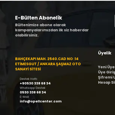
E-Bülten Abonelik
Bültenimize abone olarak
kampanyalarımızdan ilk siz haberdar
olabilirsiniz.
Üyelik
BAHÇEKAPI MAH. 2540.CAD NO :14
ETİMESGUT / ANKARA ŞAŞMAZ OTO
Yeni Üye
SANAYİ SİTESİ
Üye Giriş
Şifremi
Destek Hattı
Hesap S
+90530 338 68 34
Whatsapp Destek
0530 338 68 34
E-Mail
info@opellcenter.com