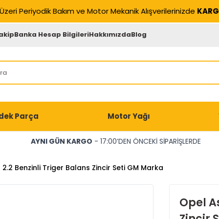
Üzeri Periyodik Bakım ve Motor Mekanik Alışverilerinizde
KARG
akip
Banka Hesap Bilgileri
Hakkımızda
Blog
dek Parça
Motor Yağı
AYNI GÜN KARGO
- 17:00’DEN ÖNCEKİ SİPARİŞLERDE
2.2 Benzinli Triger Balans Zincir Seti GM Marka
Opel As
Zincir