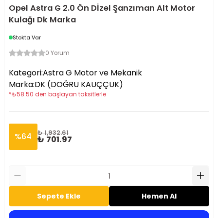
Opel Astra G 2.0 Ön Dİzel Şanzıman Alt Motor
Kulağı Dk Marka
Stokta Var
0 Yorum
Kategori
:
Astra G Motor ve Mekanik
Marka
:
DK (DOĞRU KAUÇÇUK)
*
₺
58.50
den başlayan taksitlerle
₺ 1,932.61
%
64
₺ 701.97
Sepete Ekle
Hemen Al