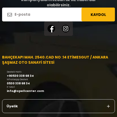
olabilirsiniz.
KAYDOL
BAHÇEKAPI MAH. 2540.CAD NO :14 ETİMESGUT / ANKARA
ŞAŞMAZ OTO SANAYİ SİTESİ
Destek Hattı
+90530 338 68 34
Whatsapp Destek
0530 338 68 34
E-Mail
info@opellcenter.com
Üyelik