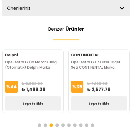
Önerileriniz
Benzer
Ürünler
Delphi
CONTINENTAL
Opel Astra G Ön Motor Kulağı
Opel Astra G 1.7 Dizel Triger
(Otomatik) Delphi Marka
Seti CONTİNENTAL Marka
₺ 2,662.00
₺ 4,120.06
%
44
%
35
₺ 1,488.38
₺ 2,677.79
Sepete Ekle
Sepete Ekle