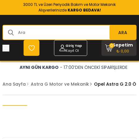
3000 TL ve Üzeri Periyodik Bakım ve Motor Mekanik
Alışverilerinizde
KARGO BEDAVA!
ARA
Sepetim
0
Giriş Yap
Kayıt Ol
₺ 0,00
AYNI GÜN KARGO
- 17:00’DEN ÖNCEKİ SİPARİŞLERDE
Ana Sayfa
Astra G Motor ve Mekanik
Opel Astra G 2.0 Ön