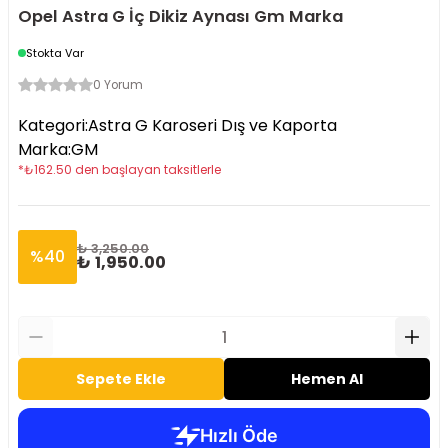
Opel Astra G İç Dikiz Aynası Gm Marka
Stokta Var
0 Yorum
Kategori
:
Astra G Karoseri Dış ve Kaporta
Marka
:
GM
*
₺
162.50
den başlayan taksitlerle
₺ 3,250.00
%
40
₺ 1,950.00
Sepete Ekle
Hemen Al