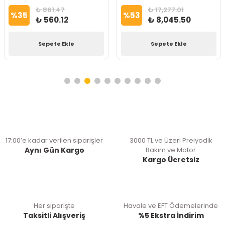
₺ 861.47
₺ 17,277.01
%
35
%
53
₺ 560.12
₺ 8,045.50
Sepete Ekle
Sepete Ekle
17:00’e kadar verilen siparişler
3000 TL ve Üzeri Preiyodik
Aynı Gün Kargo
Bakım ve Motor
Kargo Ücretsiz
Her siparişte
Havale ve EFT Ödemelerinde
Taksitli Alışveriş
%5 Ekstra İndirim