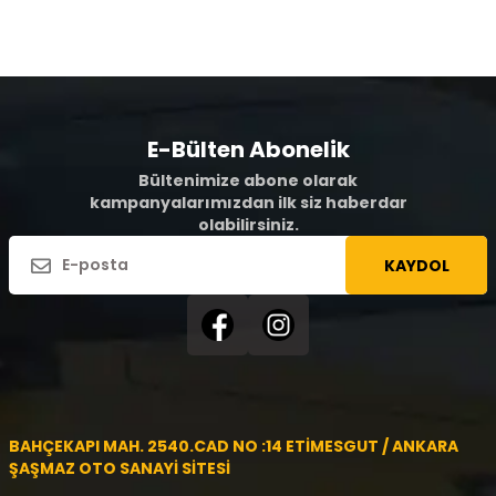
E-Bülten Abonelik
Bültenimize abone olarak
kampanyalarımızdan ilk siz haberdar
olabilirsiniz.
KAYDOL
BAHÇEKAPI MAH. 2540.CAD NO :14 ETİMESGUT / ANKARA
ŞAŞMAZ OTO SANAYİ SİTESİ