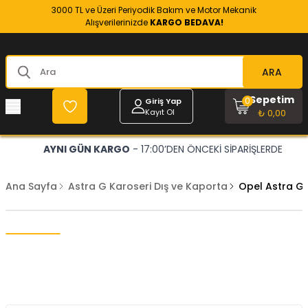
3000 TL ve Üzeri Periyodik Bakım ve Motor Mekanik
Alışverilerinizde
KARGO BEDAVA!
ARA
Sepetim
0
Giriş Yap
Kayıt Ol
₺ 0,00
AYNI GÜN KARGO
- 17:00’DEN ÖNCEKİ SİPARİŞLERDE
Ana Sayfa
Astra G Karoseri Dış ve Kaporta
Opel Astra G 