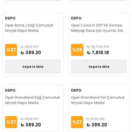
DEPO
DEPO
Opel Astra J Sağ Çamurluk
Opel Corsa D 2011 Yılı Sonrası
Sinyali Depo Marka
Makyajlı Kasa İçin Uyumlu Sol
Far DEPO Marka
₺ 620.05
₺ 12,733.99
%
37
%
39
₺ 389.20
₺ 7,818.18
Sepete Ekle
Sepete Ekle
DEPO
DEPO
Opel Grandland Sağ Çamurluk
Opel Grandland Sol Çamurluk
Sinyali Depo Marka
Sinyali Depo Marka
₺ 620.05
₺ 620.05
%
37
%
37
₺ 389.20
₺ 389.20