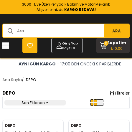
3000 TL ve Üzeri Periyodik Bakım ve Motor Mekanik
Alışverilerinizde
KARGO BEDAVA!
ARA
Sepetim
0
Giriş Yap
Kayıt Ol
₺ 0,00
AYNI GÜN KARGO
- 17:00’DEN ÖNCEKİ SİPARİŞLERDE
Ana Sayfa
/
DEPO
DEPO
Filtreler
Son Eklenen
DEPO
DEPO