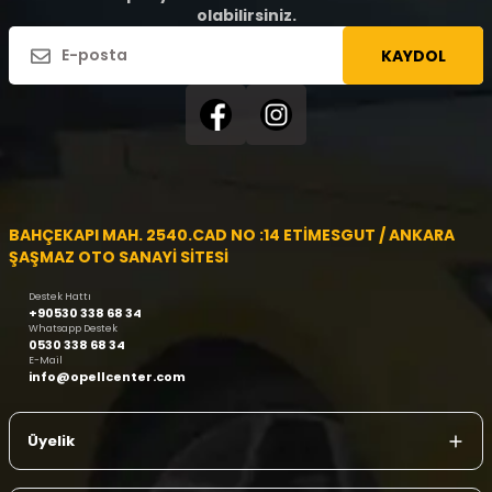
olabilirsiniz.
KAYDOL
BAHÇEKAPI MAH. 2540.CAD NO :14 ETİMESGUT / ANKARA
ŞAŞMAZ OTO SANAYİ SİTESİ
Destek Hattı
+90530 338 68 34
Whatsapp Destek
0530 338 68 34
E-Mail
info@opellcenter.com
Üyelik