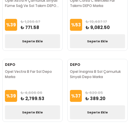
Opel Astra H Çamurluk Sinyali
Opel Corsa C Mercekli Far
Füme Sağ Ve Sol Takım DEPO
Takımı DEPO Marka
Marka
₺ 1,266.67
₺ 19,487.17
%
39
%
53
₺ 771.58
₺ 9,082.50
Sepete Ekle
Sepete Ekle
DEPO
DEPO
Opel Vectra B Far Sol Depo
Opel İnsignia B Sol Çamurluk
Marka
Sinyali Depo Marka
₺ 4,606.06
₺ 620.05
%
39
%
37
₺ 2,799.53
₺ 389.20
Sepete Ekle
Sepete Ekle