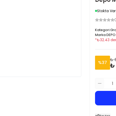
Stokta Var
Kategori
:
Gra
Marka
:
DEPO
*
₺
32.43
den
₺ 
%
37
₺