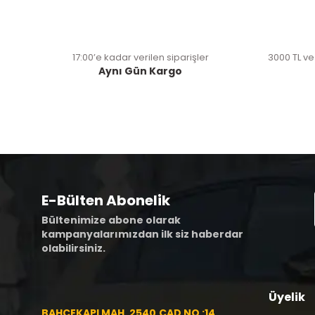
17:00’e kadar verilen siparişler
3000 TL ve
Aynı Gün Kargo
E-Bülten Abonelik
Bültenimize abone olarak
kampanyalarımızdan ilk siz haberdar
olabilirsiniz.
Üyelik
BAHÇEKAPI MAH. 2540.CAD NO :14