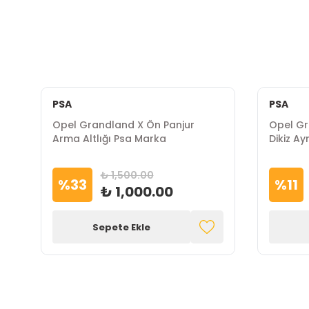
PSA
PSA
Opel Grandland X Ön Panjur
Opel Gra
Arma Altlığı Psa Marka
Dikiz A
₺ 1,500.00
%
33
%
11
₺ 1,000.00
Sepete Ekle