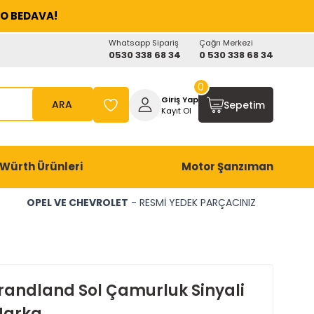
O BEDAVA!
Whatsapp Sipariş
Çağrı Merkezi
0530 338 68 34
0 530 338 68 34
0
Giriş Yap
ARA
Sepetim
Kayıt Ol
Würth Ürünleri
Motor Şanzıman
OPEL VE CHEVROLET
- RESMİ YEDEK PARÇACINIZ
randland Sol Çamurluk Sinyali
Marka