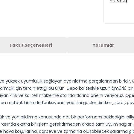
Paylaş
Taksit Seçenekleri
Yorumlar
ve yüksek uyumluluk sağlayan aydınlatma parçalarından biridir. Op
mak için tercih ettiği bu ürün, Depo kalitesiyle uzun ömürlü bir k
anıklılık ve kaliteli malzeme standartlarına önem veriyoruz. Ope
m estetik hem de fonksiyonel yapısını güçlendirirken, sürüş güve
rlük ve yön bildirme konusunda net bir performans beklediğini bili
taj sırasında ekstra bir işlem gerektirmeden araca tam uyum sağlar
hava koşullarına, darbeye ve zamanla oluşabilecek sararma gibi s