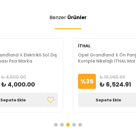
Benzer
Ürünler
İTHAL
ndland X Elektrikli Sol Dış
Opel Grandland X Ön Panj
ynası Psa Marka
Komple Nikelajlı İTHAL Ma
₺ 4,500.00
₺ 10,065.69
%
35
₺ 4,000.00
₺ 6,524.91
Sepete Ekle
Sepete Ekle