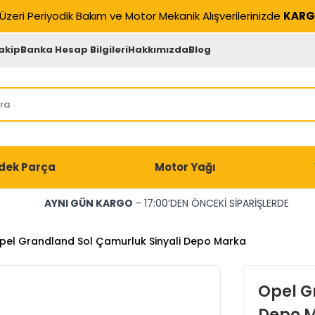
Üzeri Periyodik Bakım ve Motor Mekanik Alışverilerinizde
KARG
akip
Banka Hesap Bilgileri
Hakkımızda
Blog
dek Parça
Motor Yağı
AYNI GÜN KARGO
- 17:00’DEN ÖNCEKİ SİPARİŞLERDE
pel Grandland Sol Çamurluk Sinyali Depo Marka
Opel G
Depo 