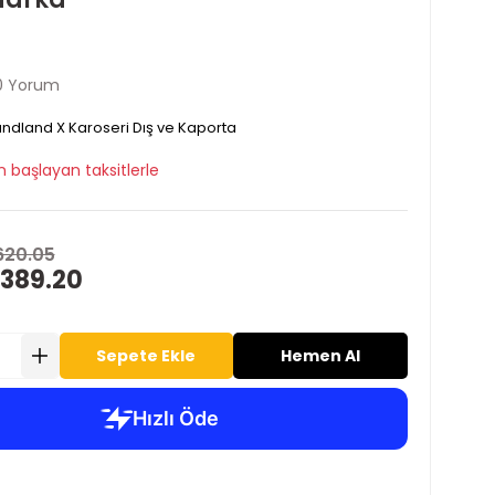
0 Yorum
ndland X Karoseri Dış ve Kaporta
 başlayan taksitlerle
620.05
 389.20
Sepete Ekle
Hemen Al