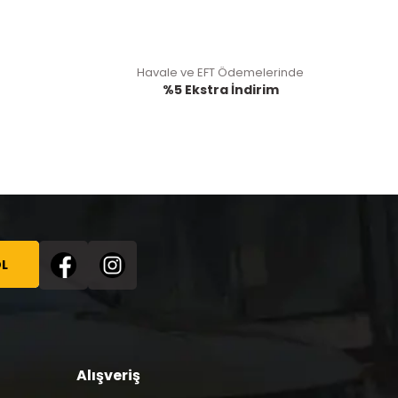
Havale ve EFT Ödemelerinde
%5 Ekstra İndirim
L
Alışveriş