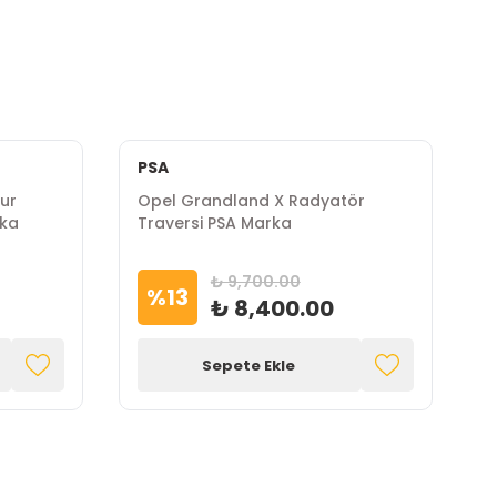
PSA
P
ur
Opel Grandland X Radyatör
O
rka
Traversi PSA Marka
P
₺ 9,700.00
%
13
₺ 8,400.00
Sepete Ekle