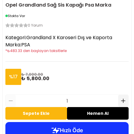
Opel Grandland Sağ Sis Kapağı Psa Marka
Stokta Var
0 Yorum
Kategori
:
Grandland X Karoseri Dış ve Kaporta
Marka
:
PSA
*
₺
483.33
den başlayan taksitlerle
₺ 7,000.00
%
17
₺ 5,800.00
Sepete Ekle
Hemen Al