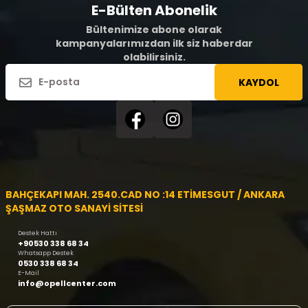
E-Bülten Abonelik
Bültenimize abone olarak
kampanyalarımızdan ilk siz haberdar
olabilirsiniz.
KAYDOL
BAHÇEKAPI MAH. 2540.CAD NO :14 ETİMESGUT / ANKARA
ŞAŞMAZ OTO SANAYİ SİTESİ
Destek Hattı
+90530 338 68 34
Whatsapp Destek
0530 338 68 34
E-Mail
info@opellcenter.com