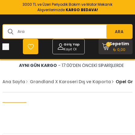
3000 TL ve Üzeri Periyodik Bakım ve Motor Mekanik
Alışverilerinizde
KARGO BEDAVA!
ARA
Sepetim
0
Giriş Yap
Kayıt Ol
₺ 0,00
AYNI GÜN KARGO
- 17:00’DEN ÖNCEKİ SİPARİŞLERDE
Ana Sayfa
Grandland X Karoseri Dış ve Kaporta
Opel Gra