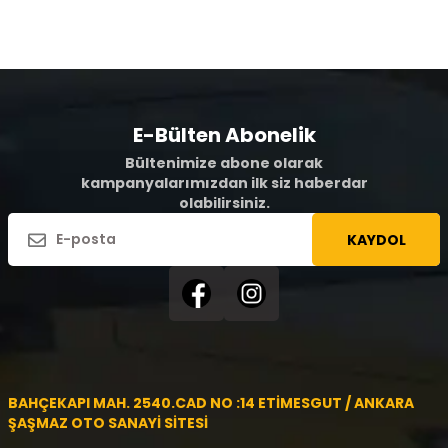
E-Bülten Abonelik
Bültenimize abone olarak
kampanyalarımızdan ilk siz haberdar
olabilirsiniz.
KAYDOL
BAHÇEKAPI MAH. 2540.CAD NO :14 ETİMESGUT / ANKARA
ŞAŞMAZ OTO SANAYİ SİTESİ