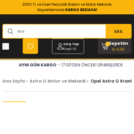
3000 TL ve Üzeri Periyodik Bakım ve Motor Mekanik
Alışverilerinizde
KARGO BEDAVA!
ARA
Sepetim
0
Giriş Yap
Kayıt Ol
₺ 0,00
AYNI GÜN KARGO
- 17:00’DEN ÖNCEKİ SİPARİŞLERDE
Ana Sayfa
Astra G Motor ve Mekanik
Opel Astra G Krank