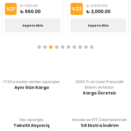
₺ 750.00
₺ 3,000.00
%
27
%
33
₺ 550.00
₺ 2,000.00
Sepete Ekle
Sepete Ekle
17:00’e kadar verilen siparişler
3000 TL ve Üzeri Preiyodik
Aynı Gün Kargo
Bakım ve Motor
Kargo Ücretsiz
Her siparişte
Havale ve EFT Ödemelerinde
Taksitli Alışveriş
%5 Ekstra İndirim