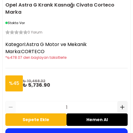
Opel Astra G Krank Kasnağı Civata Corteco
Marka
Stokta Var
0 Yorum
Kategori
:
Astra G Motor ve Mekanik
Marka
:
CORTECO
*
₺
478.07
den başlayan taksitlerle
₺ 10,468.32
%
45
₺ 5,736.90
Sepete Ekle
Hemen Al