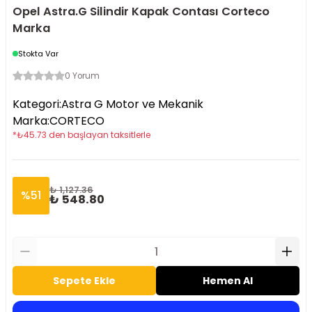
Opel Astra.G Silindir Kapak Contası Corteco
Marka
Stokta Var
0 Yorum
Kategori
:
Astra G Motor ve Mekanik
Marka
:
CORTECO
*
₺
45.73
den başlayan taksitlerle
₺ 1,127.36
%
51
₺ 548.80
Sepete Ekle
Hemen Al