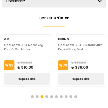
Önerileriniz
Benzer
Ürünler
GM
ELRING
Opel Astra G 1.4 Motor Yağ
Opel Astra G 1.4-1.6 Krank Arka
Kapağı Gm Marka
Keçesi Elring Marka
₺ 900.00
₺ 550.00
%
43
%
39
₺ 510.00
₺ 336.00
Sepete Ekle
Sepete Ekle