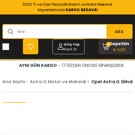
3000 TL ve Üzeri Periyodik Bakım ve Motor Mekanik
Alışverilerinizde
KARGO BEDAVA!
ARA
Sepetim
0
Giriş Yap
Kayıt Ol
₺ 0,00
AYNI GÜN KARGO
- 17:00’DEN ÖNCEKİ SİPARİŞLERDE
Ana Sayfa
Astra G Motor ve Mekanik
Opel Astra.G Silind