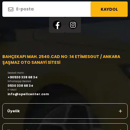
KAYDOL
BAHÇEKAPI MAH. 2540.CAD NO :14 ETİMESGUT / ANKARA
ŞAŞMAZ OTO SANAYİ SİTESİ
Destek Hattı
+90530 338 68 34
Whatsapp Destek
0530 338 68 34
E-Mail
info@opellcenter.com
Üyelik