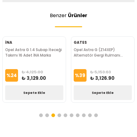
Benzer
Ürünler
İNA
GATES
Opel Astra G 1.4 Subap İteceği
Opel Astra G (Z14XEP)
Takımı 16 Adet İNA Marka
Alternatör Gergi Rulmanı
Gates Marka
₺ 4,125.00
₺ 5,153.63
%
24
%
39
₺ 3,129.00
₺ 3,126.90
Sepete Ekle
Sepete Ekle