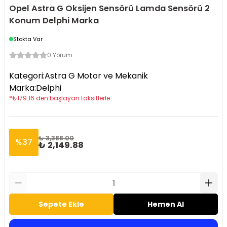
Opel Astra G Oksijen Sensörü Lamda Sensörü 2
Konum Delphi Marka
Stokta Var
0 Yorum
Kategori
:
Astra G Motor ve Mekanik
Marka
:
Delphi
*
₺
179.16
den başlayan taksitlerle
₺ 3,388.00
%
37
₺ 2,149.88
Sepete Ekle
Hemen Al