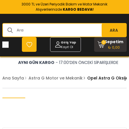
3000 TL ve Üzeri Periyodik Bakım ve Motor Mekanik
Alışverilerinizde
KARGO BEDAVA!
ARA
Sepetim
0
Giriş Yap
Kayıt Ol
₺ 0,00
AYNI GÜN KARGO
- 17:00’DEN ÖNCEKİ SİPARİŞLERDE
Ana Sayfa
Astra G Motor ve Mekanik
Opel Astra G Oksij