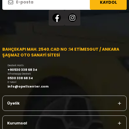
KAYDOL
BAHÇEKAPI MAH. 2540.CAD NO :14 ETİMESGUT / ANKARA
ŞAŞMAZ OTO SANAYİ SİTESİ
Destek Hattı
+90530 338 68 34
Whatsapp Destek
0530 338 68 34
E-Mail
info@opellcenter.com
Üyelik
Kurumsal