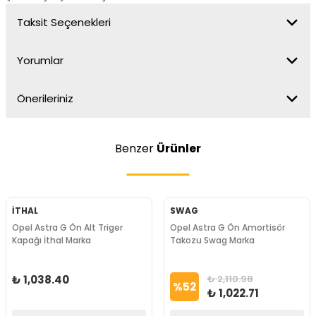
Taksit Seçenekleri
Yorumlar
Önerileriniz
Benzer
Ürünler
İTHAL
SWAG
Opel Astra G Ön Alt Triger
Opel Astra G Ön Amortisör
Kapağı İthal Marka
Takozu Swag Marka
₺ 1,038.40
₺ 2,110.98
%
52
₺ 1,022.71