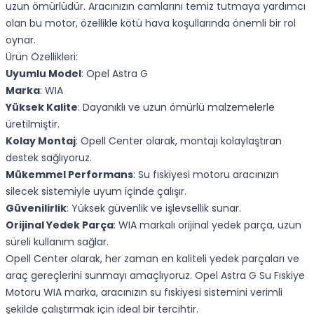
uzun ömürlüdür. Aracınızın camlarını temiz tutmaya yardımcı
olan bu motor, özellikle kötü hava koşullarında önemli bir rol
oynar.
Ürün Özellikleri:
Uyumlu Model
: Opel Astra G
Marka
: WIA
Yüksek Kalite
: Dayanıklı ve uzun ömürlü malzemelerle
üretilmiştir.
Kolay Montaj
: Opell Center olarak, montajı kolaylaştıran
destek sağlıyoruz.
Mükemmel Performans
: Su fıskiyesi motoru aracınızın
silecek sistemiyle uyum içinde çalışır.
Güvenilirlik
: Yüksek güvenlik ve işlevsellik sunar.
Orijinal Yedek Parça
: WIA markalı orijinal yedek parça, uzun
süreli kullanım sağlar.
Opell Center olarak, her zaman en kaliteli yedek parçaları ve
araç gereçlerini sunmayı amaçlıyoruz. Opel Astra G Su Fıskiye
Motoru WIA marka, aracınızın su fıskiyesi sistemini verimli
şekilde çalıştırmak için ideal bir tercihtir.