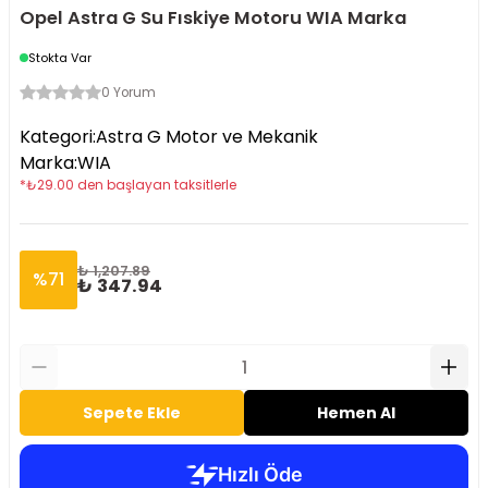
Opel Astra G Su Fıskiye Motoru WIA Marka
Stokta Var
0 Yorum
Kategori
:
Astra G Motor ve Mekanik
Marka
:
WIA
*
₺
29.00
den başlayan taksitlerle
₺ 1,207.89
%
71
₺ 347.94
Sepete Ekle
Hemen Al