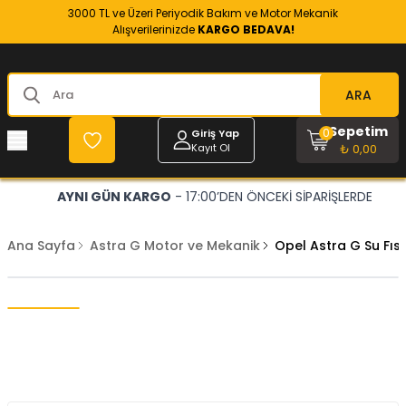
3000 TL ve Üzeri Periyodik Bakım ve Motor Mekanik
Alışverilerinizde
KARGO BEDAVA!
ARA
Sepetim
0
Giriş Yap
Kayıt Ol
₺ 0,00
AYNI GÜN KARGO
- 17:00’DEN ÖNCEKİ SİPARİŞLERDE
Ana Sayfa
Astra G Motor ve Mekanik
Opel Astra G Su Fı