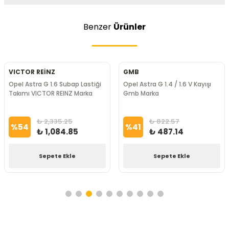
Benzer
Ürünler
VICTOR REİNZ
GMB
Opel Astra G 1.6 Subap Lastiği
Opel Astra G 1.4 / 1.6 V Kayışı
Takımı VICTOR REINZ Marka
Gmb Marka
₺ 2,335.25
₺ 822.57
%
54
%
41
₺ 1,084.85
₺ 487.14
Sepete Ekle
Sepete Ekle