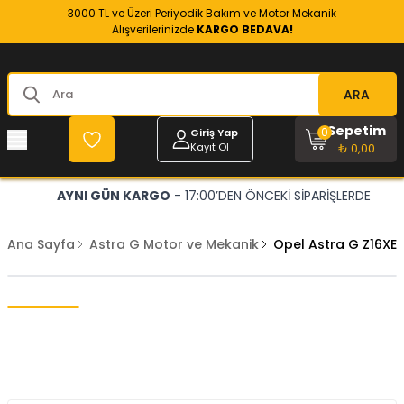
3000 TL ve Üzeri Periyodik Bakım ve Motor Mekanik
Alışverilerinizde
KARGO BEDAVA!
ARA
Sepetim
0
Giriş Yap
Kayıt Ol
₺ 0,00
AYNI GÜN KARGO
- 17:00’DEN ÖNCEKİ SİPARİŞLERDE
Ana Sayfa
Astra G Motor ve Mekanik
Opel Astra G Z16XE 