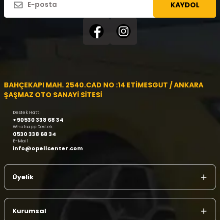
KAYDOL
BAHÇEKAPI MAH. 2540.CAD NO :14 ETİMESGUT / ANKARA
ŞAŞMAZ OTO SANAYİ SİTESİ
Destek Hattı
+90530 338 68 34
Whatsapp Destek
0530 338 68 34
E-Mail
info@opellcenter.com
Üyelik
Kurumsal