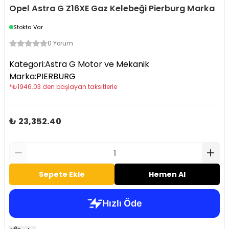
Opel Astra G Z16XE Gaz Kelebeği Pierburg Marka
Stokta Var
0 Yorum
Kategori
:
Astra G Motor ve Mekanik
Marka
:
PIERBURG
*
₺
1946.03
den başlayan taksitlerle
₺ 23,352.40
Sepete Ekle
Hemen Al