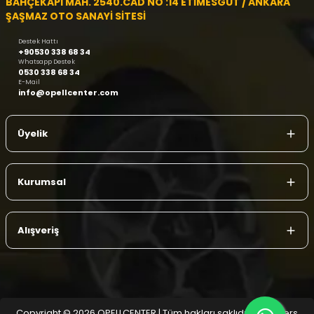
BAHÇEKAPI MAH. 2540.CAD NO :14 ETİMESGUT / ANKARA
ŞAŞMAZ OTO SANAYİ SİTESİ
Destek Hattı
+90530 338 68 34
Whatsapp Destek
0530 338 68 34
E-Mail
info@opellcenter.com
Üyelik
Kurumsal
Alışveriş
Copyright © 2026 OPELLCENTER | Tüm hakları saklıdır.
| Reliefers