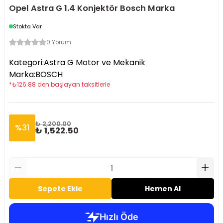
Opel Astra G 1.4 Konjektör Bosch Marka
Stokta Var
0 Yorum
Kategori
:
Astra G Motor ve Mekanik
Marka
:
BOSCH
*
₺
126.88
den başlayan taksitlerle
₺ 2,200.00
%
31
₺ 1,522.50
Sepete Ekle
Hemen Al