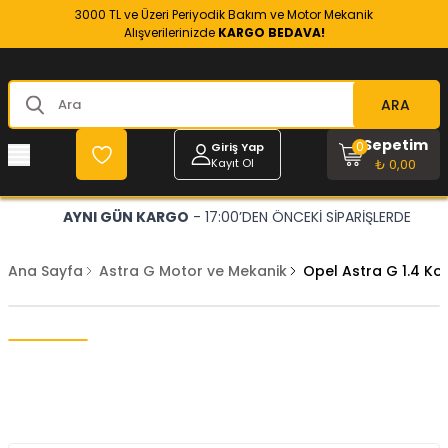
3000 TL ve Üzeri Periyodik Bakım ve Motor Mekanik
Alışverilerinizde
KARGO BEDAVA!
ARA
Sepetim
0
Giriş Yap
Kayıt Ol
₺ 0,00
AYNI GÜN KARGO
- 17:00’DEN ÖNCEKİ SİPARİŞLERDE
Ana Sayfa
Astra G Motor ve Mekanik
Opel Astra G 1.4 Ko