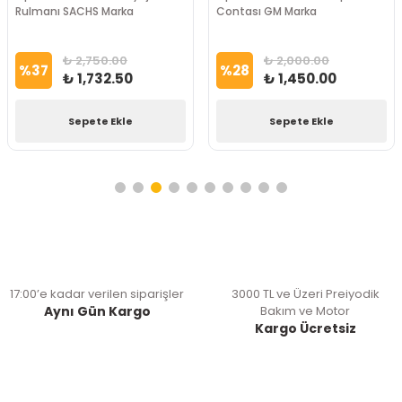
Rulmanı SACHS Marka
Contası GM Marka
₺ 2,750.00
₺ 2,000.00
%
37
%
28
₺ 1,732.50
₺ 1,450.00
Sepete Ekle
Sepete Ekle
17:00’e kadar verilen siparişler
3000 TL ve Üzeri Preiyodik
Aynı Gün Kargo
Bakım ve Motor
Kargo Ücretsiz