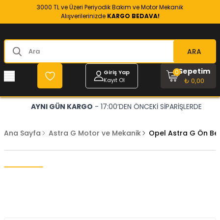
3000 TL ve Üzeri Periyodik Bakım ve Motor Mekanik
Alışverilerinizde
KARGO BEDAVA!
ARA
Sepetim
0
Giriş Yap
Kayıt Ol
₺ 0,00
AYNI GÜN KARGO
- 17:00’DEN ÖNCEKİ SİPARİŞLERDE
Ana Sayfa
Astra G Motor ve Mekanik
Opel Astra G Ön Beş