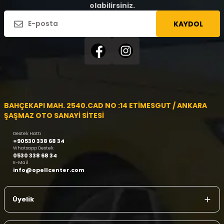
olabilirsiniz.
KAYDOL
BAHÇEKAPI MAH. 2540.CAD NO :14 ETİMESGUT / ANKARA
ŞAŞMAZ OTO SANAYİ SİTESİ
Destek Hattı
+90530 338 68 34
Whatsapp Destek
0530 338 68 34
E-Mail
info@opellcenter.com
Üyelik