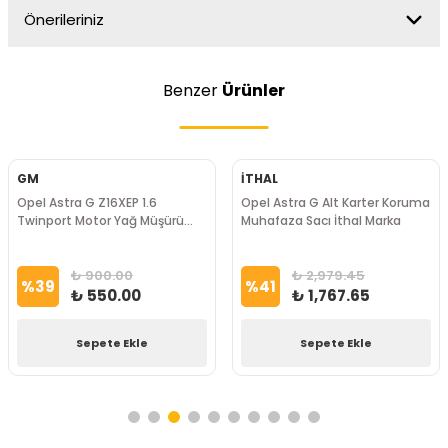
Önerileriniz
Benzer
Ürünler
GM
İTHAL
Opel Astra G Z16XEP 1.6
Opel Astra G Alt Karter Koruma
Twinport Motor Yağ Müşürü
Muhafaza Sacı İthal Marka
Gm Marka
₺ 900.00
₺ 2,979.45
%
39
%
41
₺ 550.00
₺ 1,767.65
Sepete Ekle
Sepete Ekle