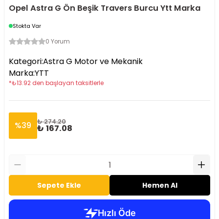
Opel Astra G Ön Beşik Travers Burcu Ytt Marka
Stokta Var
0 Yorum
Kategori
:
Astra G Motor ve Mekanik
Marka
:
YTT
*
₺
13.92
den başlayan taksitlerle
₺ 274.20
%
39
₺ 167.08
Sepete Ekle
Hemen Al