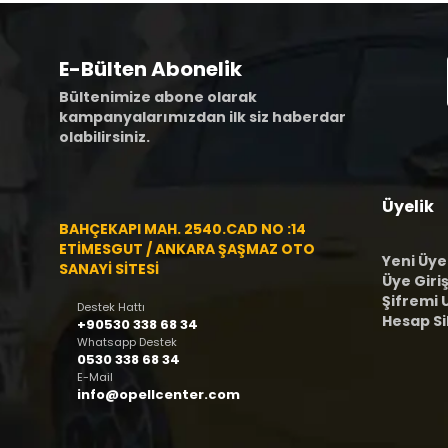
E-Bülten Abonelik
Bültenimize abone olarak
kampanyalarımızdan ilk siz haberdar
olabilirsiniz.
Üyelik
BAHÇEKAPI MAH. 2540.CAD NO :14
ETİMESGUT / ANKARA ŞAŞMAZ OTO
Yeni Üye
SANAYİ SİTESİ
Üye Giriş
Şifremi
Destek Hattı
Hesap S
+90530 338 68 34
Whatsapp Destek
0530 338 68 34
E-Mail
info@opellcenter.com