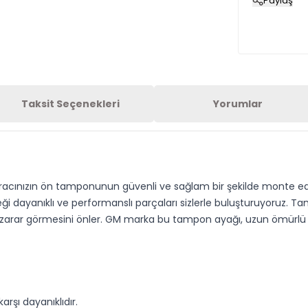
Paylaş
Taksit Seçenekleri
Yorumlar
aracınızın ön tamponunun güvenli ve sağlam bir şekilde monte edil
eği dayanıklı ve performanslı parçaları sizlerle buluşturuyoruz. T
 zarar görmesini önler. GM marka bu tampon ayağı, uzun ömürlü k
rşı dayanıklıdır.