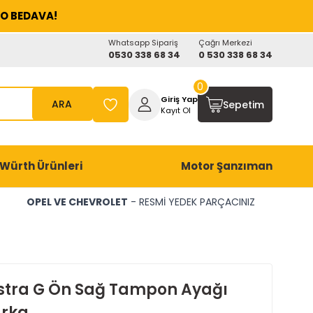
O BEDAVA!
Whatsapp Sipariş
Çağrı Merkezi
0530 338 68 34
0 530 338 68 34
0
Giriş Yap
ARA
Sepetim
Kayıt Ol
Würth Ürünleri
Motor Şanzıman
OPEL VE CHEVROLET
- RESMİ YEDEK PARÇACINIZ
stra G Ön Sağ Tampon Ayağı
rka