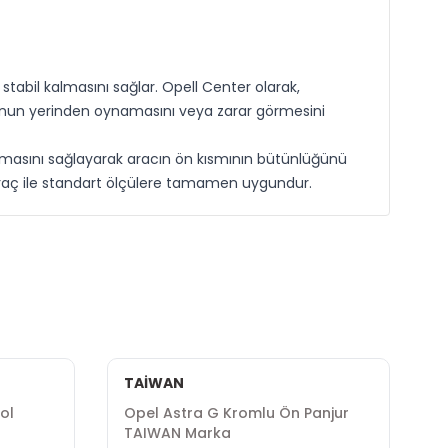
tabil kalmasını sağlar. Opell Center olarak,
ponun yerinden oynamasını veya zarar görmesini
durmasını sağlayarak aracın ön kısmının bütünlüğünü
e araç ile standart ölçülere tamamen uygundur.
TAİWAN
ol
Opel Astra G Kromlu Ön Panjur
O
TAIWAN Marka
P