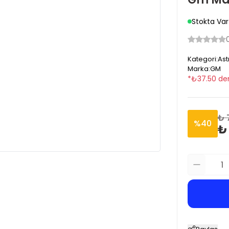
Stokta Var
Kategori
:
Ast
Marka
:
GM
*
₺
37.50
den
₺ 
%
40
₺