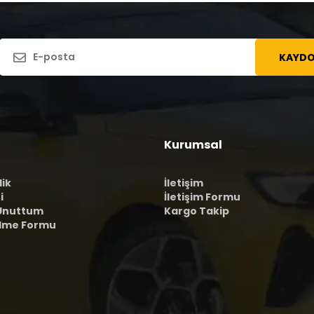
KAYDO
Kurumsal
lik
İletişim
i
İletişim Formu
 Unuttum
Kargo Takip
ilme Formu