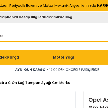
Üzeri Periyodik Bakım ve Motor Mekanik Alışverilerinizde
KARG
akip
Banka Hesap Bilgileri
Hakkımızda
Blog
dek Parça
Motor Yağı
AYNI GÜN KARGO
- 17:00’DEN ÖNCEKİ SİPARİŞLERDE
stra G Ön Sağ Tampon Ayağı Gm Marka
Opel A
Gm Ma