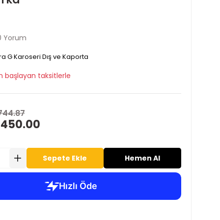
0 Yorum
ra G Karoseri Dış ve Kaporta
 başlayan taksitlerle
744.87
 450.00
Sepete Ekle
Hemen Al