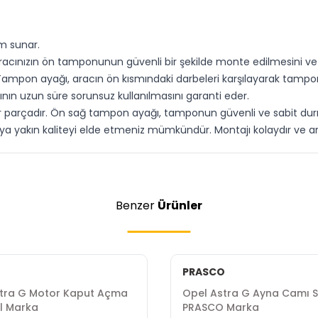
m sunar.
aracınızın ön tamponunun güvenli bir şekilde monte edilmesini ve s
 Tampon ayağı, aracın ön kısmındaki darbeleri karşılayarak tam
ın uzun süre sorunsuz kullanılmasını garanti eder.
eal bir parçadır. Ön sağ tampon ayağı, tamponun güvenli ve sabit 
parçaya yakın kaliteyi elde etmeniz mümkündür. Montajı kolaydır v
Benzer
Ürünler
PRASCO
tra G Motor Kaput Açma
Opel Astra G Ayna Camı S
al Marka
PRASCO Marka