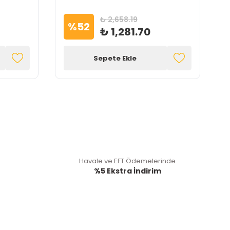
₺ 2,658.19
%
52
₺ 1,281.70
Sepete Ekle
Havale ve EFT Ödemelerinde
%5 Ekstra İndirim