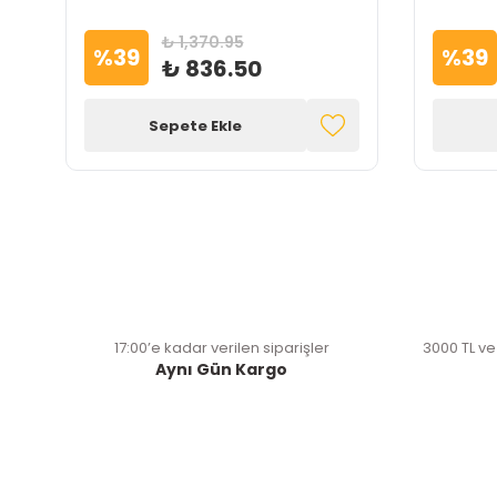
₺ 1,370.95
%
39
%
39
₺ 836.50
Sepete Ekle
17:00’e kadar verilen siparişler
3000 TL ve
Aynı Gün Kargo