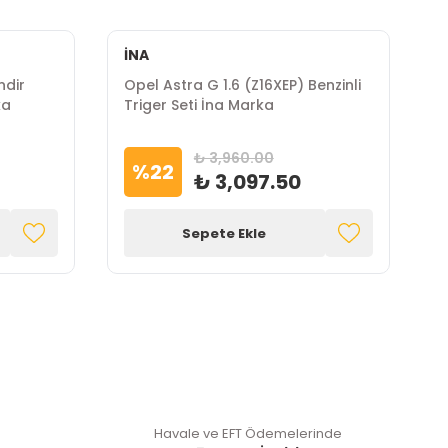
İNA
E
ndir
Opel Astra G 1.6 (Z16XEP) Benzinli
O
ka
Triger Seti İna Marka
K
₺ 3,960.00
%
22
₺ 3,097.50
Sepete Ekle
Havale ve EFT Ödemelerinde