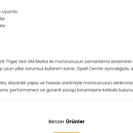
am uyumlu
lar
tır
inli Triger Seti GM Marka ile motorunuzun zamanlama sisteminin gü
uzun yıllar sorunsuz kullanım sunar. Opell Center ayrıcalığıyla, ara
arka, dayanıklı yapısı ve hassas üretimiyle motorunuzun senkroniz
e motor performansını ve güvenli sürüşü korumasına katkıda bulunu
Benzer
Ürünler