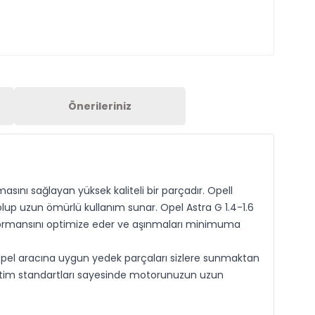
Önerileriniz
ını sağlayan yüksek kaliteli bir parçadır. Opell
olup uzun ömürlü kullanım sunar. Opel Astra G 1.4-1.6
erformansını optimize eder ve aşınmaları minimuma
Opel aracına uygun yedek parçaları sizlere sunmaktan
retim standartları sayesinde motorunuzun uzun