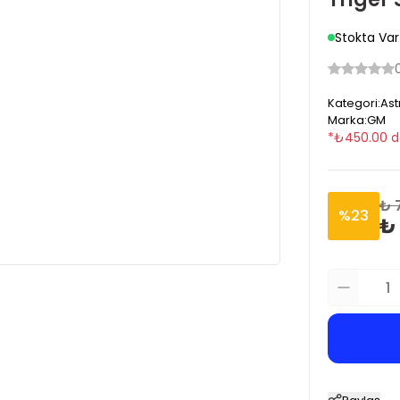
Stokta Var
Kategori
:
Ast
Marka
:
GM
*
₺
450.00
d
₺ 
%
23
₺