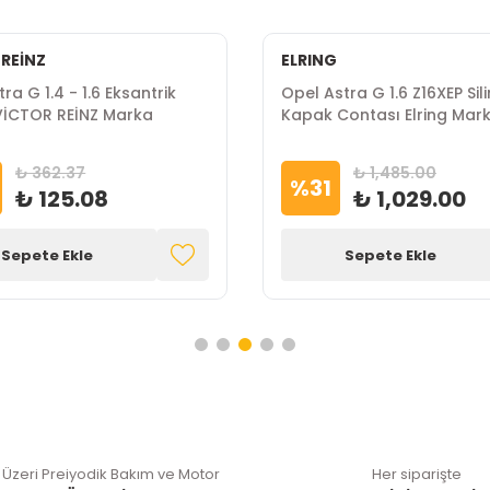
 REİNZ
ELRING
ra G 1.4 - 1.6 Eksantrik
Opel Astra G 1.6 Z16XEP Sili
VİCTOR REİNZ Marka
Kapak Contası Elring Mar
₺ 362.37
₺ 1,485.00
%
31
₺ 125.08
₺ 1,029.00
Sepete Ekle
Sepete Ekle
 Üzeri Preiyodik Bakım ve Motor
Her siparişte