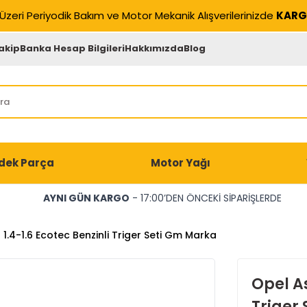
Üzeri Periyodik Bakım ve Motor Mekanik Alışverilerinizde
KARG
akip
Banka Hesap Bilgileri
Hakkımızda
Blog
dek Parça
Motor Yağı
AYNI GÜN KARGO
- 17:00’DEN ÖNCEKİ SİPARİŞLERDE
1.4-1.6 Ecotec Benzinli Triger Seti Gm Marka
Opel As
Triger