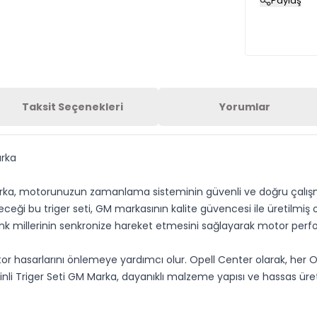
Paylaş
Taksit Seçenekleri
Yorumlar
arka
arka, motorunuzun zamanlama sisteminin güvenli ve doğru çalışmas
ceği bu triger seti, GM markasının kalite güvencesi ile üretilmiş 
krank millerinin senkronize hareket etmesini sağlayarak motor p
or hasarlarını önlemeye yardımcı olur. Opell Center olarak, her 
zinli Triger Seti GM Marka, dayanıklı malzeme yapısı ve hassas ü