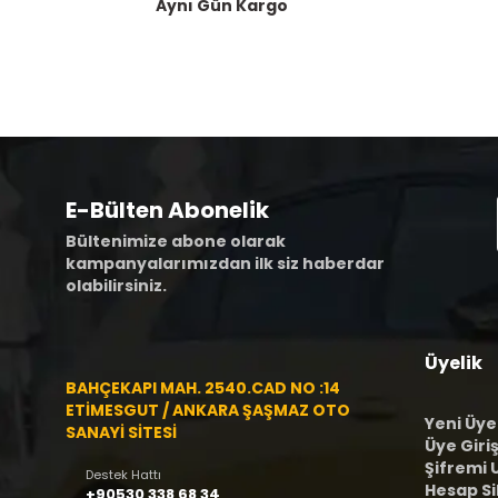
Aynı Gün Kargo
E-Bülten Abonelik
Bültenimize abone olarak
kampanyalarımızdan ilk siz haberdar
olabilirsiniz.
Üyelik
BAHÇEKAPI MAH. 2540.CAD NO :14
ETİMESGUT / ANKARA ŞAŞMAZ OTO
Yeni Üye
SANAYİ SİTESİ
Üye Giriş
Şifremi
Destek Hattı
Hesap S
+90530 338 68 34