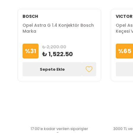
BOSCH
VICTOR
Opel Astra G 1.4 Konjektör Bosch
Opel Ast
Marka
Keçesi 
₺ 2,200.00
%
31
%
65
₺ 1,522.50
Sepete Ekle
17:00’e kadar verilen siparişler
3000 TL ve