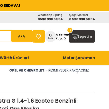
O BEDAVA!
Whatsapp Sipariş
Çağrı Merkezi
0530 338 68 34
0 530 338 68 34
0
Giriş Yap
ARA
Sepetim
Kayıt Ol
Würth Ürünleri
Motor Şanzıman
OPEL VE CHEVROLET
- RESMİ YEDEK PARÇACINIZ
tra G 1.4-1.6 Ecotec Benzinli
 Seti Gm Marka