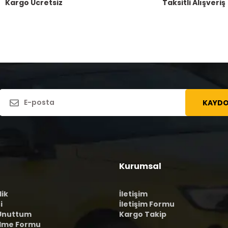
Kargo Ücretsiz
Taksitli Alışveriş
KAYDO
Kurumsal
lik
İletişim
i
İletişim Formu
 Unuttum
Kargo Takip
ilme Formu