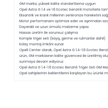
GM marka, yüksek kalite standartlarına uygun
Opel Astra G 1.4 ve 1.6 Ecotec benzinli motorlarla t
Eksantrik ve krank millerinin senkronize hareketini sağ
Motor performansını optimize eder ve aşınmaları azal
Dayanıklı ve uzun ömürlü malzeme yapısı
Hassas üretim ile sorunsuz çalışma
Komple triger seti (kayış, germe ve rulmanlar dahil)
Kolay montaj imkânı sunar
Opell Center olarak, Opel Astra G 1.4-1.6 Ecotec Benz
ürün, GM markasının kalite güvencesi ile üretilmiş olup 
sunmaya devam ediyoruz.
Opel Astra G 1.4-1.6 Ecotec Benzinli Triger Seti GM M
Opel sahiplerinin beklentilerini karşılayan bu ürünl