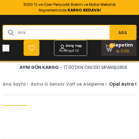
3000 TL ve Üzeri Periyodik Bakım ve Motor Mekanik
Alışverilerinizde
KARGO BEDAVA!
ARA
Sepetim
0
Giriş Yap
Kayıt Ol
₺ 0,00
AYNI GÜN KARGO
- 17:00’DEN ÖNCEKİ SİPARİŞLERDE
Ana Sayfa
Astra G Sensör Valf ve Ateşleme
Opel Astra G