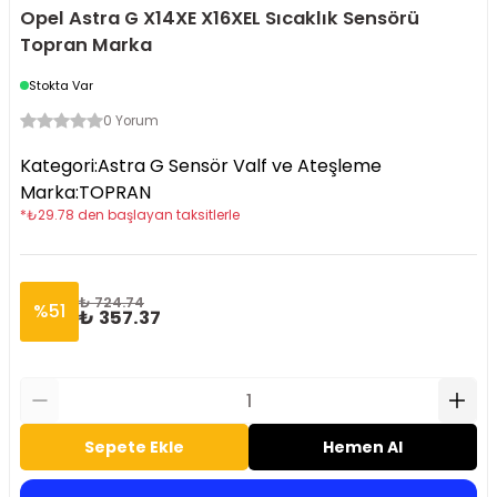
Opel Astra G X14XE X16XEL Sıcaklık Sensörü
Topran Marka
Stokta Var
0 Yorum
Kategori
:
Astra G Sensör Valf ve Ateşleme
Marka
:
TOPRAN
*
₺
29.78
den başlayan taksitlerle
₺ 724.74
%
51
₺ 357.37
Sepete Ekle
Hemen Al