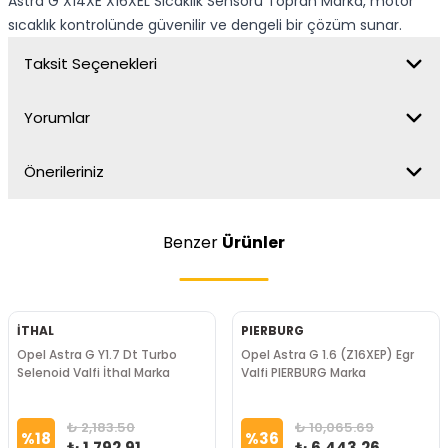
Astra G X14XE X16XEL Sıcaklık Sensörü Topran Marka, motor
sıcaklık kontrolünde güvenilir ve dengeli bir çözüm sunar.
Taksit Seçenekleri
Yorumlar
Önerileriniz
Benzer
Ürünler
İTHAL
PIERBURG
Opel Astra G Y1.7 Dt Turbo
Opel Astra G 1.6 (Z16XEP) Egr
Selenoid Valfi İthal Marka
Valfi PIERBURG Marka
₺ 2,183.50
₺ 10,065.69
%
18
%
36
₺ 1,792.91
₺ 6,443.26