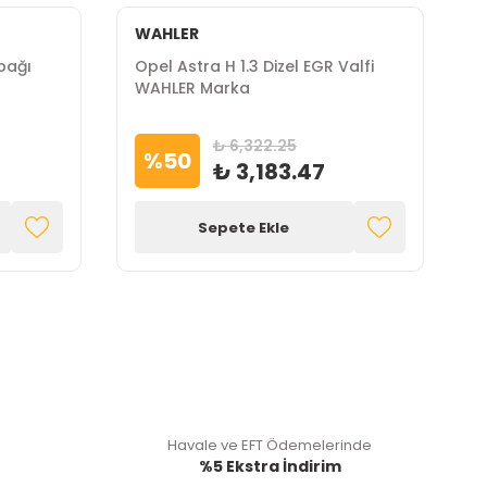
WAHLER
L
apağı
Opel Astra H 1.3 Dizel EGR Valfi
O
WAHLER Marka
L
₺ 6,322.25
%
50
₺ 3,183.47
Sepete Ekle
Havale ve EFT Ödemelerinde
%5 Ekstra İndirim