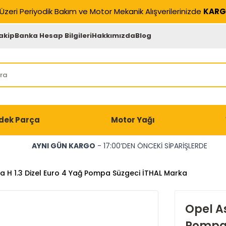
Üzeri Periyodik Bakım ve Motor Mekanik Alışverilerinizde
KARG
akip
Banka Hesap Bilgileri
Hakkımızda
Blog
dek Parça
Motor Yağı
AYNI GÜN KARGO
- 17:00’DEN ÖNCEKİ SİPARİŞLERDE
a H 1.3 Dizel Euro 4 Yağ Pompa Süzgeci İTHAL Marka
Opel As
Pompa 