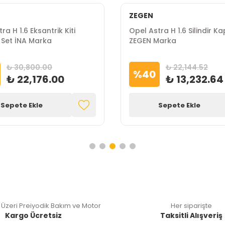
ZEGEN
ra H 1.6 Eksantrik Kiti
Opel Astra H 1.6 Silindir K
Set İNA Marka
ZEGEN Marka
₺ 30,800.00
₺ 22,144.52
%
40
₺ 22,176.00
₺ 13,232.64
Sepete Ekle
Sepete Ekle
 Üzeri Preiyodik Bakım ve Motor
Her siparişte
Kargo Ücretsiz
Taksitli Alışveriş