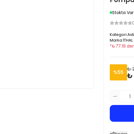
Stokta Var
Kategori
:
Ast
Marka
:
İTHAL
*
₺
77.19
den
₺ 
%
55
₺