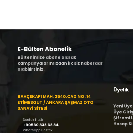
E-Bülten Abonelik
Bültenimize abone olarak
kampanyalarımızdan ilk siz haberdar
olabilirsiniz.
Üyelik
BAHÇEKAPI MAH. 2540.CAD NO :14
ETİMESGUT / ANKARA ŞAŞMAZ OTO
Yeni Üye
SANAYİ SİTESİ
Üye Giriş
Şifremi
Destek Hattı
Hesap S
+90530 338 68 34
Whatsapp Destek