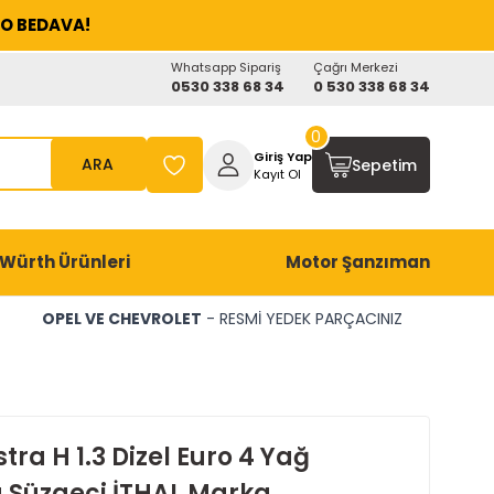
O BEDAVA!
Whatsapp Sipariş
Çağrı Merkezi
0530 338 68 34
0 530 338 68 34
0
Giriş Yap
ARA
Sepetim
Kayıt Ol
Würth Ürünleri
Motor Şanzıman
OPEL VE CHEVROLET
- RESMİ YEDEK PARÇACINIZ
tra H 1.3 Dizel Euro 4 Yağ
Süzgeci İTHAL Marka