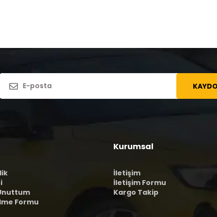
KAYDO
Kurumsal
lik
İletişim
i
İletişim Formu
 Unuttum
Kargo Takip
ilme Formu