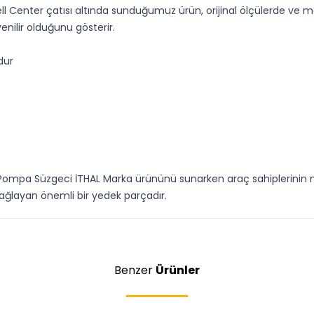
l Center çatısı altında sunduğumuz ürün, orijinal ölçülerde ve mon
enilir olduğunu gösterir.
dur
ğ Pompa Süzgeci İTHAL Marka ürününü sunarken araç sahiplerinin m
sağlayan önemli bir yedek parçadır.
Benzer
Ürünler