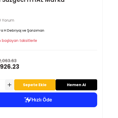
0 Yorum
ra H Debriyaj ve Şanzıman
 başlayan taksitlerle
2,063.63
 926.23
Sepete Ekle
Hemen Al