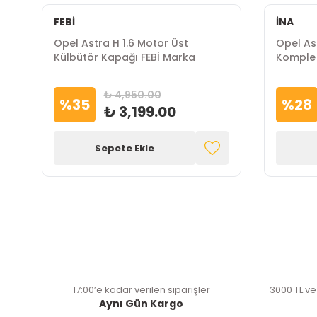
FEBİ
İNA
Opel Astra H 1.6 Motor Üst
Opel Ast
Külbütör Kapağı FEBİ Marka
Komple 
₺ 4,950.00
%
35
%
28
₺ 3,199.00
Sepete Ekle
17:00’e kadar verilen siparişler
3000 TL ve
Aynı Gün Kargo