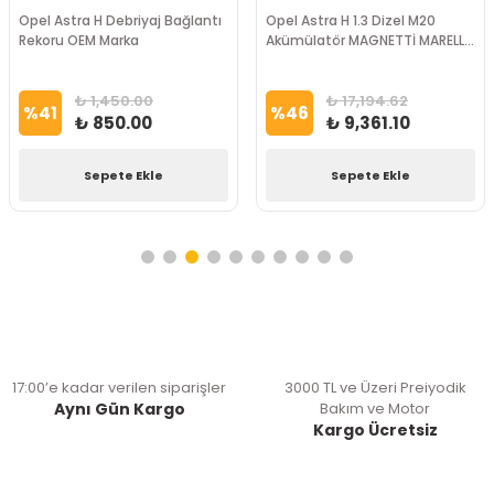
Opel Astra H Debriyaj Bağlantı
Opel Astra H 1.3 Dizel M20
Rekoru OEM Marka
Akümülatör MAGNETTİ MARELLİ
Marka
₺ 1,450.00
₺ 17,194.62
%
41
%
46
₺ 850.00
₺ 9,361.10
Sepete Ekle
Sepete Ekle
17:00’e kadar verilen siparişler
3000 TL ve Üzeri Preiyodik
Aynı Gün Kargo
Bakım ve Motor
Kargo Ücretsiz