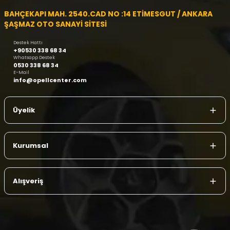
BAHÇEKAPI MAH. 2540.CAD NO :14 ETİMESGUT / ANKARA
ŞAŞMAZ OTO SANAYİ SİTESİ
Destek Hattı
+90530 338 68 34
Whatsapp Destek
0530 338 68 34
E-Mail
info@opellcenter.com
Üyelik
Kurumsal
Alışveriş