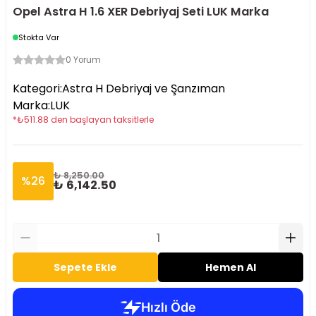
Opel Astra H 1.6 XER Debriyaj Seti LUK Marka
Stokta Var
0 Yorum
Kategori
:
Astra H Debriyaj ve Şanzıman
Marka
:
LUK
*
₺
511.88
den başlayan taksitlerle
₺ 8,250.00
%
26
₺ 6,142.50
Sepete Ekle
Hemen Al