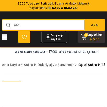
3000 TL ve Üzeri Periyodik Bakım ve Motor Mekanik
Alışverilerinizde
KARGO BEDAVA!
ARA
Sepetim
0
Giriş Yap
Kayıt Ol
₺ 0,00
AYNI GÜN KARGO
- 17:00’DEN ÖNCEKİ SİPARİŞLERDE
Ana Sayfa
Astra H Debriyaj ve Şanzıman
Opel Astra H 1.6