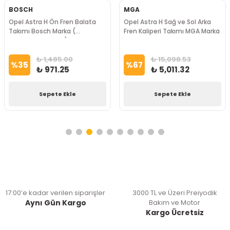
BOSCH
MGA
Opel Astra H Ön Fren Balata
Opel Astra H Sağ ve Sol Arka
Takımı Bosch Marka (
Fren Kaliperi Takımı MGA Marka
Bos.0986424707 )
₺ 1,485.00
₺ 15,098.53
%
35
%
67
₺ 971.25
₺ 5,011.32
Sepete Ekle
Sepete Ekle
17:00’e kadar verilen siparişler
3000 TL ve Üzeri Preiyodik
Aynı Gün Kargo
Bakım ve Motor
Kargo Ücretsiz