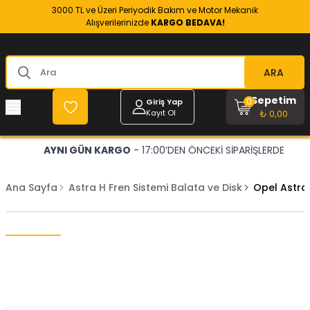
3000 TL ve Üzeri Periyodik Bakım ve Motor Mekanik
Alışverilerinizde
KARGO BEDAVA!
ARA
Sepetim
0
Giriş Yap
Kayıt Ol
₺ 0,00
AYNI GÜN KARGO
- 17:00’DEN ÖNCEKİ SİPARİŞLERDE
Ana Sayfa
Astra H Fren Sistemi Balata ve Disk
Opel Astra