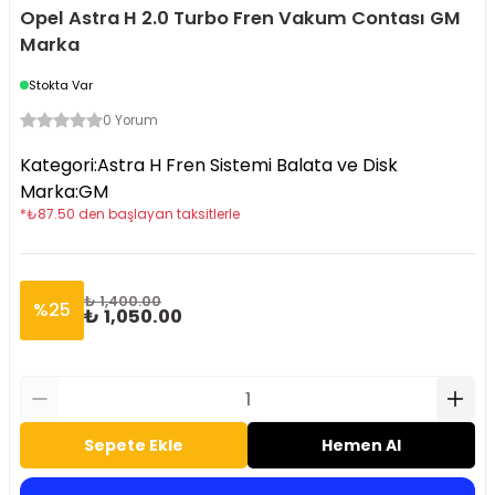
Opel Astra H 2.0 Turbo Fren Vakum Contası GM
Marka
Stokta Var
0 Yorum
Kategori
:
Astra H Fren Sistemi Balata ve Disk
Marka
:
GM
*
₺
87.50
den başlayan taksitlerle
₺ 1,400.00
%
25
₺ 1,050.00
Sepete Ekle
Hemen Al