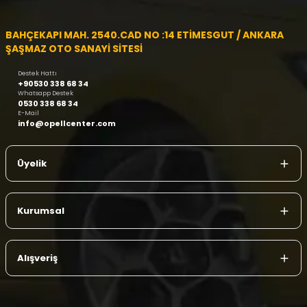
BAHÇEKAPI MAH. 2540.CAD NO :14 ETİMESGUT / ANKARA
ŞAŞMAZ OTO SANAYİ SİTESİ
Destek Hattı
+90530 338 68 34
Whatsapp Destek
0530 338 68 34
E-Mail
info@opellcenter.com
Üyelik
Kurumsal
Alışveriş