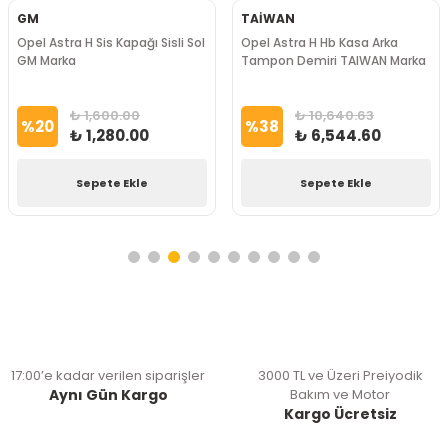
GM
TAİWAN
Opel Astra H Sis Kapağı Sisli Sol
Opel Astra H Hb Kasa Arka
GM Marka
Tampon Demiri TAIWAN Marka
₺ 1,600.00
₺ 10,640.63
%
20
%
38
₺ 1,280.00
₺ 6,544.60
Sepete Ekle
Sepete Ekle
17:00’e kadar verilen siparişler
3000 TL ve Üzeri Preiyodik
Aynı Gün Kargo
Bakım ve Motor
Kargo Ücretsiz