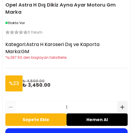
Opel Astra H Dış Dikiz Ayna Ayar Motoru Gm
Marka
Stokta Var
0 Yorum
Kategori
:
Astra H Karoseri Dış ve Kaporta
Marka
:
GM
*
₺
287.50
den başlayan taksitlerle
₺ 4,500.00
%
23
₺ 3,450.00
Sepete Ekle
Hemen Al