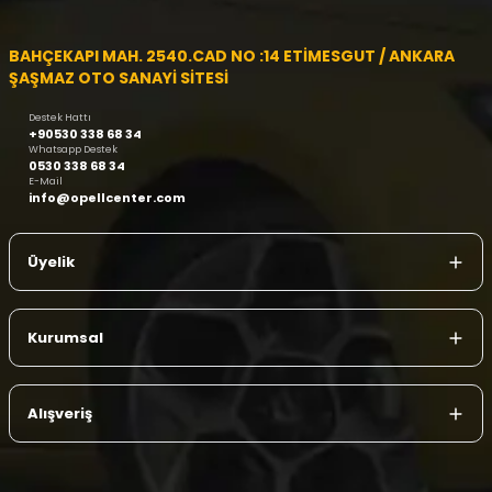
BAHÇEKAPI MAH. 2540.CAD NO :14 ETİMESGUT / ANKARA
ŞAŞMAZ OTO SANAYİ SİTESİ
Destek Hattı
+90530 338 68 34
Whatsapp Destek
0530 338 68 34
E-Mail
info@opellcenter.com
Üyelik
Kurumsal
Alışveriş