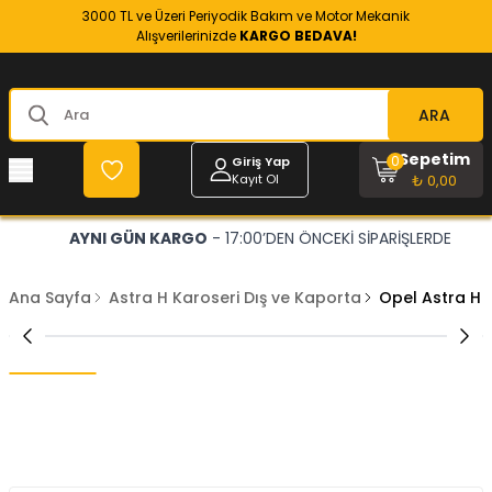
3000 TL ve Üzeri Periyodik Bakım ve Motor Mekanik
Alışverilerinizde
KARGO BEDAVA!
ARA
Sepetim
0
Giriş Yap
Kayıt Ol
₺ 0,00
AYNI GÜN KARGO
- 17:00’DEN ÖNCEKİ SİPARİŞLERDE
Ana Sayfa
Astra H Karoseri Dış ve Kaporta
Opel Astra H 