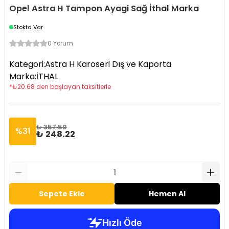
Opel Astra H Tampon Ayagi Sağ İthal Marka
Stokta Var
0 Yorum
Kategori
:
Astra H Karoseri Dış ve Kaporta
Marka
:
İTHAL
*
₺
20.68
den başlayan taksitlerle
₺ 357.50
%
31
₺ 248.22
Sepete Ekle
Hemen Al