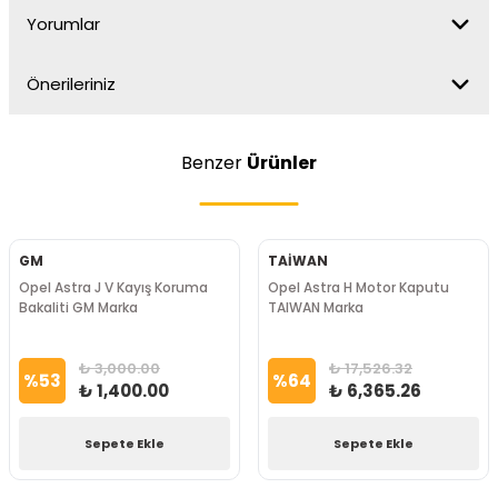
Yorumlar
Önerileriniz
Benzer
Ürünler
GM
TAİWAN
Opel Astra J V Kayış Koruma
Opel Astra H Motor Kaputu
Bakaliti GM Marka
TAIWAN Marka
₺ 3,000.00
₺ 17,526.32
%
53
%
64
₺ 1,400.00
₺ 6,365.26
Sepete Ekle
Sepete Ekle