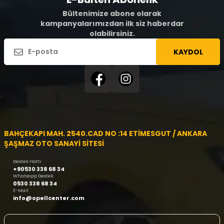
Bültenimize abone olarak
kampanyalarımızdan ilk siz haberdar
olabilirsiniz.
KAYDOL
BAHÇEKAPI MAH. 2540.CAD NO :14 ETİMESGUT / ANKARA
ŞAŞMAZ OTO SANAYİ SİTESİ
Destek Hattı
+90530 338 68 34
Whatsapp Destek
0530 338 68 34
E-Mail
info@opellcenter.com