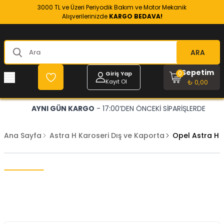
3000 TL ve Üzeri Periyodik Bakım ve Motor Mekanik
Alışverilerinizde
KARGO BEDAVA!
ARA
Sepetim
0
Giriş Yap
Kayıt Ol
₺ 0,00
AYNI GÜN KARGO
- 17:00’DEN ÖNCEKİ SİPARİŞLERDE
Ana Sayfa
Astra H Karoseri Dış ve Kaporta
Opel Astra H 