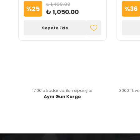
₺ 1,400.00
%
25
%
36
₺ 1,050.00
Sepete Ekle
17:00’e kadar verilen siparişler
3000 TL ve
Aynı Gün Kargo