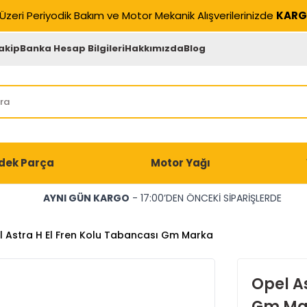
Üzeri Periyodik Bakım ve Motor Mekanik Alışverilerinizde
KARG
akip
Banka Hesap Bilgileri
Hakkımızda
Blog
dek Parça
Motor Yağı
AYNI GÜN KARGO
- 17:00’DEN ÖNCEKİ SİPARİŞLERDE
 Astra H El Fren Kolu Tabancası Gm Marka
Opel A
Gm Ma