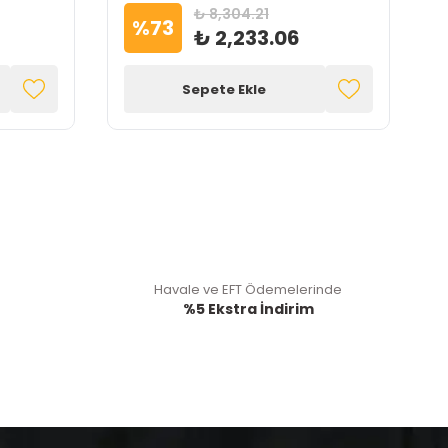
₺ 8,304.21
%
73
₺ 2,233.06
Sepete Ekle
Havale ve EFT Ödemelerinde
%5 Ekstra İndirim