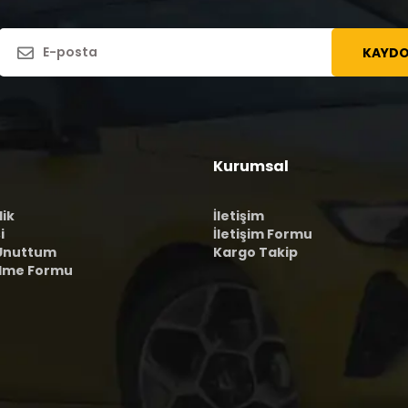
KAYDO
Kurumsal
lik
İletişim
i
İletişim Formu
 Unuttum
Kargo Takip
ilme Formu