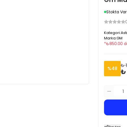
Stokta Var
Kategori
:
Ast
Marka
:
GM
*
₺
850.00
d
₺ 
%
48
₺