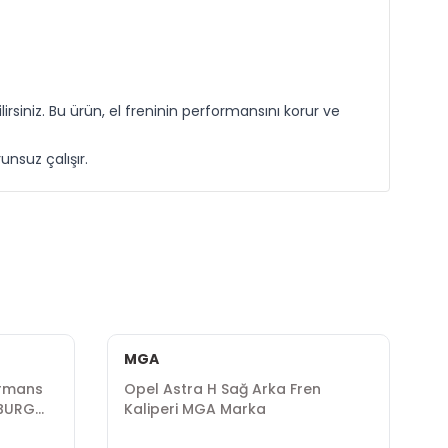
rsiniz. Bu ürün, el freninin performansını korur ve
nsuz çalışır.
MGA
D
ormans
Opel Astra H Sağ Arka Fren
O
LBURG
Kaliperi MGA Marka
D