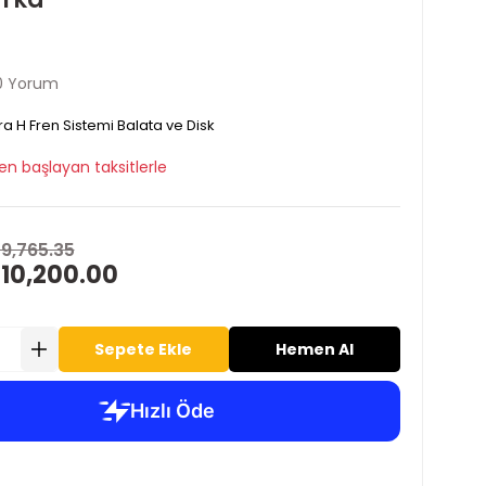
0 Yorum
ra H Fren Sistemi Balata ve Disk
en başlayan taksitlerle
19,765.35
 10,200.00
Sepete Ekle
Hemen Al