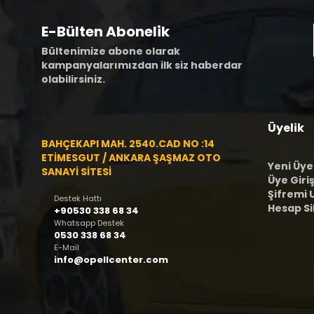
E-Bülten Abonelik
Bültenimize abone olarak
kampanyalarımızdan ilk siz haberdar
olabilirsiniz.
Üyelik
BAHÇEKAPI MAH. 2540.CAD NO :14
ETİMESGUT / ANKARA ŞAŞMAZ OTO
Yeni Üye
SANAYİ SİTESİ
Üye Giriş
Şifremi
Destek Hattı
Hesap S
+90530 338 68 34
Whatsapp Destek
0530 338 68 34
E-Mail
info@opellcenter.com