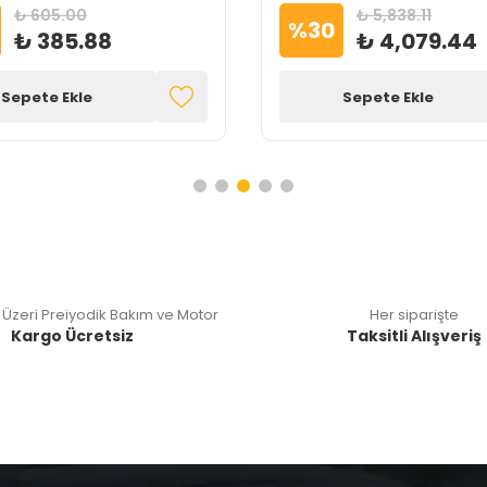
₺ 605.00
₺ 5,838.11
%
30
₺ 385.88
₺ 4,079.44
Sepete Ekle
Sepete Ekle
 Üzeri Preiyodik Bakım ve Motor
Her siparişte
Kargo Ücretsiz
Taksitli Alışveriş