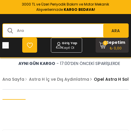
3000 TL ve Üzeri Periyodik Bakım ve Motor Mekanik
Alışverilerinizde
KARGO BEDAVA!
ARA
Sepetim
0
Giriş Yap
Kayıt Ol
₺ 0,00
AYNI GÜN KARGO
- 17:00’DEN ÖNCEKİ SİPARİŞLERDE
Ana Sayfa
Astra H İç ve Dış Aydınlatma
Opel Astra H Sol 