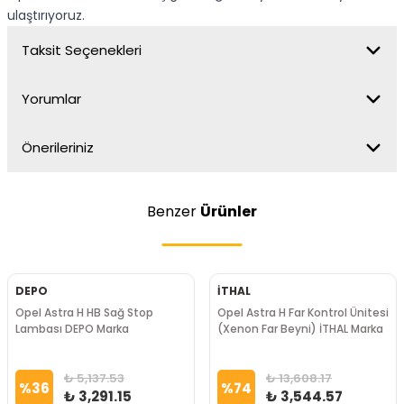
ulaştırıyoruz.
Taksit Seçenekleri
Yorumlar
Önerileriniz
Benzer
Ürünler
DEPO
İTHAL
Opel Astra H HB Sağ Stop
Opel Astra H Far Kontrol Ünitesi
Lambası DEPO Marka
(Xenon Far Beyni) İTHAL Marka
₺ 5,137.53
₺ 13,608.17
%
36
%
74
₺ 3,291.15
₺ 3,544.57