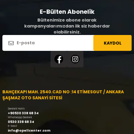
E-Bülten Abonelik
Bültenimize abone olarak
kampanyalarımızdan ilk siz haberdar
olabilirsiniz.
KAYDOL
BAHÇEKAPI MAH. 2540.CAD NO :14 ETİMESGUT / ANKARA
ŞAŞMAZ OTO SANAYİ SİTESİ
Destek Hattı
+90530 338 68 34
Whatsapp Destek
0530 338 68 34
E-Mail
info@opellcenter.com