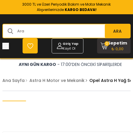
3000 TL ve Üzeri Periyodik Bakım ve Motor Mekanik
Alışverilerinizde
KARGO BEDAVA!
ARA
Sepetim
0
Giriş Yap
Kayıt Ol
₺ 0,00
AYNI GÜN KARGO
- 17:00’DEN ÖNCEKİ SİPARİŞLERDE
Ana Sayfa
Astra H Motor ve Mekanik
Opel Astra H Yağ S