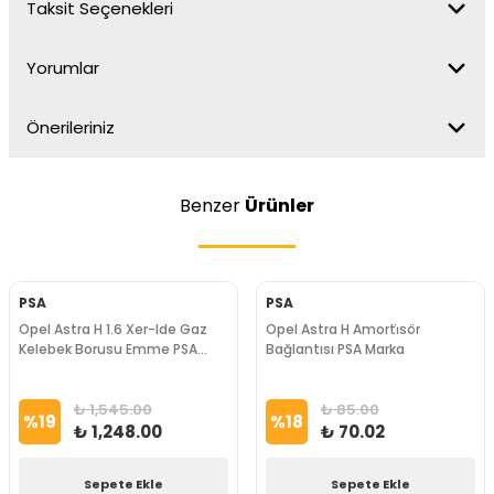
Taksit Seçenekleri
Yorumlar
Önerileriniz
Benzer
Ürünler
PSA
PSA
Opel Astra H 1.6 Xer-lde Gaz
Opel Astra H Amorti̇sör
Kelebek Borusu Emme PSA
Bağlantısı PSA Marka
Marka
₺ 1,545.00
₺ 85.00
%
19
%
18
₺ 1,248.00
₺ 70.02
Sepete Ekle
Sepete Ekle