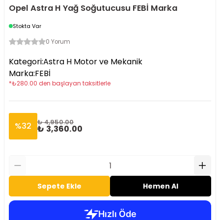
Opel Astra H Yağ Soğutucusu FEBİ Marka
Stokta Var
0 Yorum
Kategori
:
Astra H Motor ve Mekanik
Marka
:
FEBİ
*
₺
280.00
den başlayan taksitlerle
₺ 4,950.00
%
32
₺ 3,360.00
Sepete Ekle
Hemen Al