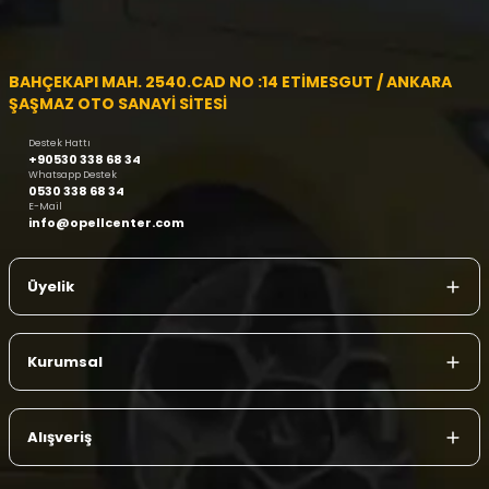
BAHÇEKAPI MAH. 2540.CAD NO :14 ETİMESGUT / ANKARA
ŞAŞMAZ OTO SANAYİ SİTESİ
Destek Hattı
+90530 338 68 34
Whatsapp Destek
0530 338 68 34
E-Mail
info@opellcenter.com
Üyelik
Kurumsal
Alışveriş