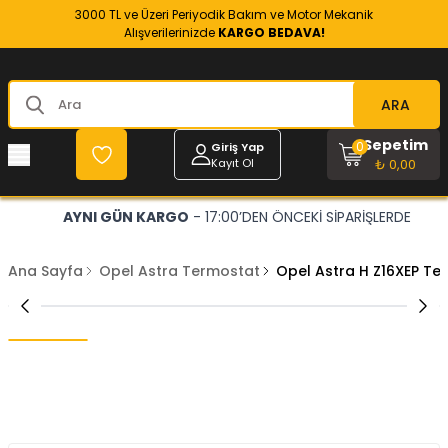
3000 TL ve Üzeri Periyodik Bakım ve Motor Mekanik
Alışverilerinizde
KARGO BEDAVA!
ARA
Sepetim
0
Giriş Yap
Kayıt Ol
₺ 0,00
AYNI GÜN KARGO
- 17:00’DEN ÖNCEKİ SİPARİŞLERDE
Ana Sayfa
Opel Astra Termostat
Opel Astra H Z16XEP T