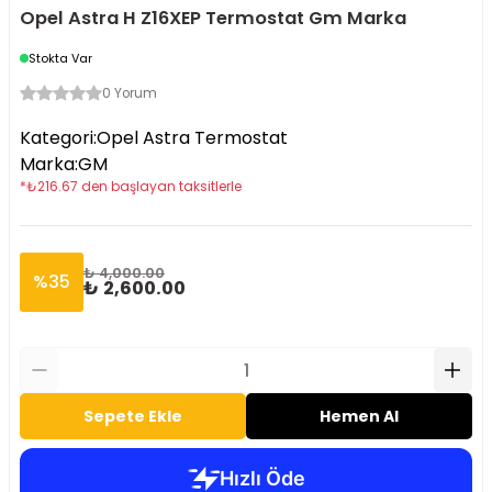
Opel Astra H Z16XEP Termostat Gm Marka
Stokta Var
0 Yorum
Kategori
:
Opel Astra Termostat
Marka
:
GM
*
₺
216.67
den başlayan taksitlerle
₺ 4,000.00
%
35
₺ 2,600.00
Sepete Ekle
Hemen Al