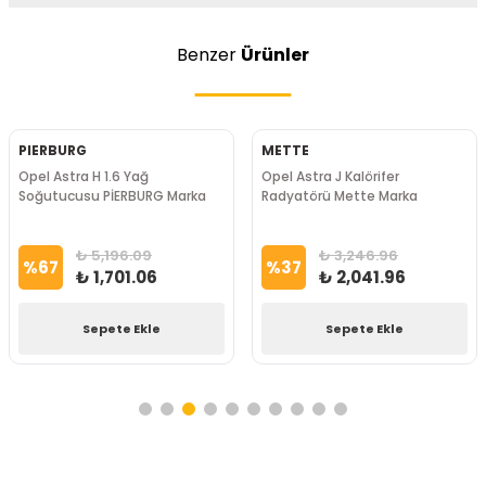
Benzer
Ürünler
PIERBURG
METTE
Opel Astra H 1.6 Yağ
Opel Astra J Kalörifer
Soğutucusu PİERBURG Marka
Radyatörü Mette Marka
₺ 5,196.09
₺ 3,246.96
%
67
%
37
₺ 1,701.06
₺ 2,041.96
Sepete Ekle
Sepete Ekle