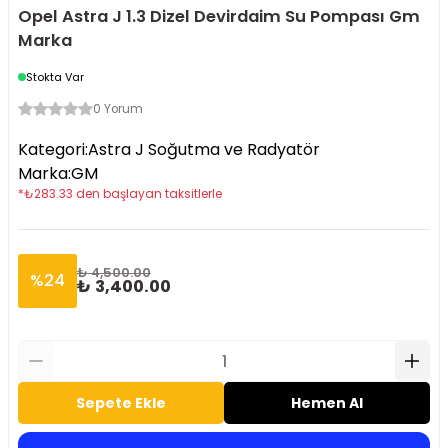
Opel Astra J 1.3 Dizel Devirdaim Su Pompası Gm
Marka
Stokta Var
0 Yorum
Kategori
:
Astra J Soğutma ve Radyatör
Marka
:
GM
*
₺
283.33
den başlayan taksitlerle
₺ 4,500.00
%
24
₺ 3,400.00
Sepete Ekle
Hemen Al