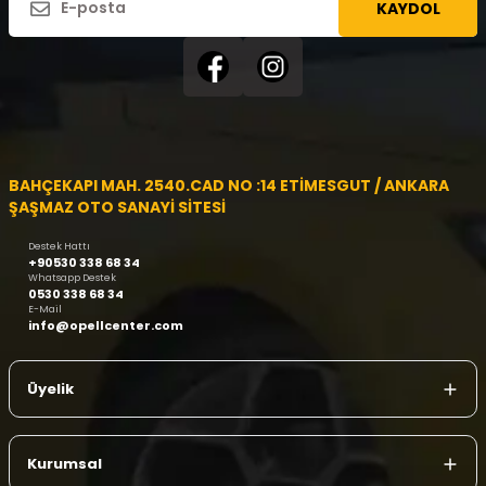
KAYDOL
BAHÇEKAPI MAH. 2540.CAD NO :14 ETİMESGUT / ANKARA
ŞAŞMAZ OTO SANAYİ SİTESİ
Destek Hattı
+90530 338 68 34
Whatsapp Destek
0530 338 68 34
E-Mail
info@opellcenter.com
Üyelik
Kurumsal