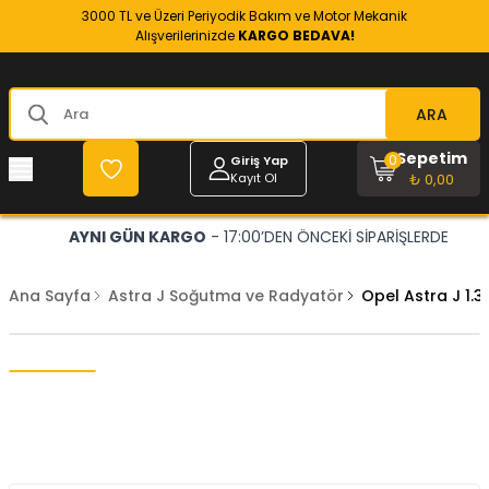
3000 TL ve Üzeri Periyodik Bakım ve Motor Mekanik
Alışverilerinizde
KARGO BEDAVA!
ARA
Sepetim
0
Giriş Yap
Kayıt Ol
₺ 0,00
AYNI GÜN KARGO
- 17:00’DEN ÖNCEKİ SİPARİŞLERDE
Ana Sayfa
Astra J Soğutma ve Radyatör
Opel Astra J 1.