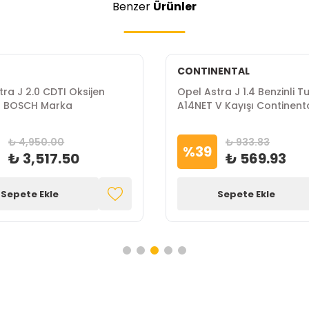
Benzer
Ürünler
CONTINENTAL
tra J 2.0 CDTI Oksijen
Opel Astra J 1.4 Benzinli T
ü BOSCH Marka
A14NET V Kayışı Continent
Marka
₺ 4,950.00
₺ 933.83
%
39
₺ 3,517.50
₺ 569.93
Sepete Ekle
Sepete Ekle