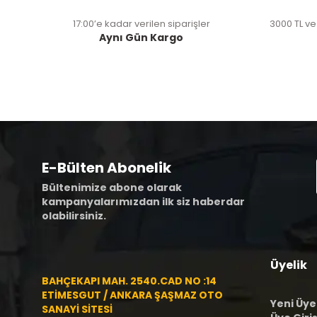
17:00’e kadar verilen siparişler
3000 TL ve
Aynı Gün Kargo
E-Bülten Abonelik
Bültenimize abone olarak
kampanyalarımızdan ilk siz haberdar
olabilirsiniz.
Üyelik
BAHÇEKAPI MAH. 2540.CAD NO :14
ETİMESGUT / ANKARA ŞAŞMAZ OTO
Yeni Üye
SANAYİ SİTESİ