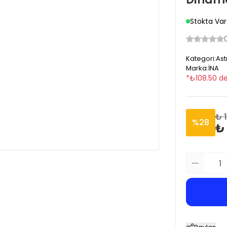
Stokta Var
Kategori
:
Ast
Marka
:
İNA
*
₺
108.50
de
₺ 
%
28
₺ 