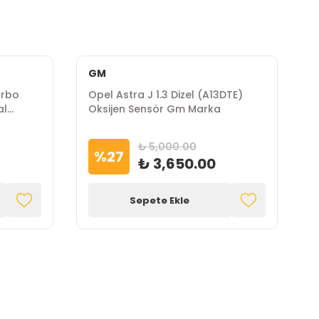
GM
urbo
Opel Astra J 1.3 Dizel (A13DTE)
O
al
Oksijen Sensör Gm Marka
S
₺ 5,000.00
%
27
₺ 3,650.00
Sepete Ekle