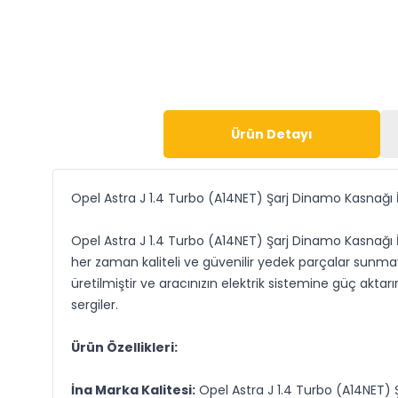
Ürün Detayı
Opel Astra J 1.4 Turbo (A14NET) Şarj Dinamo Kasnağı
Opel Astra J 1.4 Turbo (A14NET) Şarj Dinamo Kasnağı İn
her zaman kaliteli ve güvenilir yedek parçalar sunm
üretilmiştir ve aracınızın elektrik sistemine güç aktar
sergiler.
Ürün Özellikleri:
İna Marka Kalitesi:
Opel Astra J 1.4 Turbo (A14NET) Ş