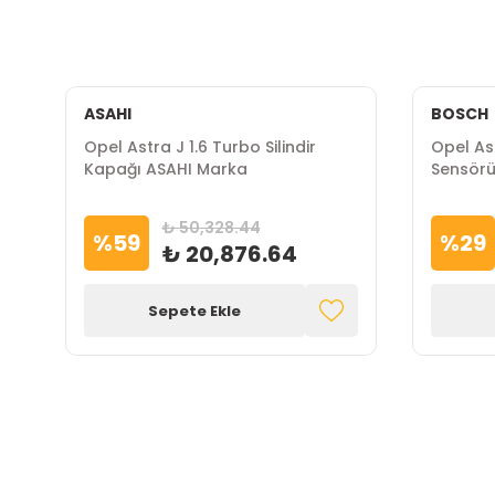
ASAHI
BOSCH
Opel Astra J 1.6 Turbo Silindir
Opel As
Kapağı ASAHI Marka
Sensör
₺ 50,328.44
%
59
%
29
₺ 20,876.64
Sepete Ekle