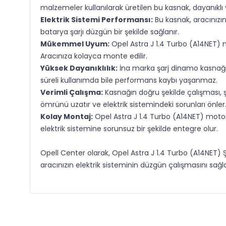
malzemeler kullanılarak üretilen bu kasnak, dayanıkl
Elektrik Sistemi Performansı:
Bu kasnak, aracınızın
batarya şarjı düzgün bir şekilde sağlanır.
Mükemmel Uyum:
Opel Astra J 1.4 Turbo (A14NET) m
Aracınıza kolayca monte edilir.
Yüksek Dayanıklılık:
İna marka şarj dinamo kasnağı, z
süreli kullanımda bile performans kaybı yaşanmaz.
Verimli Çalışma:
Kasnağın doğru şekilde çalışması, şar
ömrünü uzatır ve elektrik sistemindeki sorunları önler
Kolay Montaj:
Opel Astra J 1.4 Turbo (A14NET) motoruy
elektrik sistemine sorunsuz bir şekilde entegre olur.
Opell Center olarak, Opel Astra J 1.4 Turbo (A14NET) 
aracınızın elektrik sisteminin düzgün çalışmasını sağ