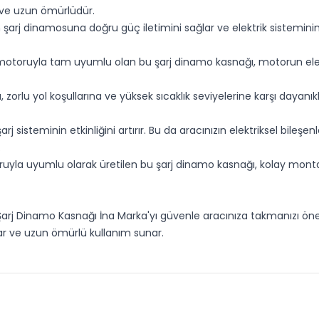
ı ve uzun ömürlüdür.
 şarj dinamosuna doğru güç iletimini sağlar ve elektrik sisteminin
otoruyla tam uyumlu olan bu şarj dinamo kasnağı, motorun elektr
orlu yol koşullarına ve yüksek sıcaklık seviyelerine karşı dayanıkl
j sisteminin etkinliğini artırır. Bu da aracınızın elektriksel bileşe
.
la uyumlu olarak üretilen bu şarj dinamo kasnağı, kolay montaj imk
Şarj Dinamo Kasnağı İna Marka'yı güvenle aracınıza takmanızı öneri
lar ve uzun ömürlü kullanım sunar.