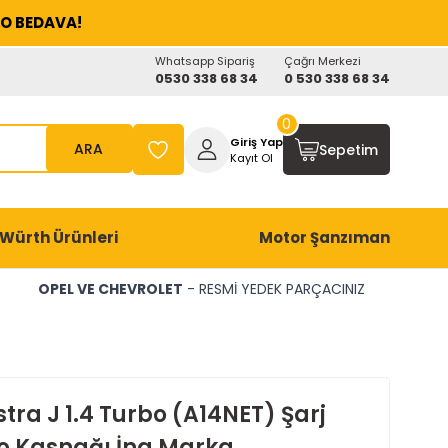
O BEDAVA!
Whatsapp Sipariş
Çağrı Merkezi
0530 338 68 34
0 530 338 68 34
0
Giriş Yap
ARA
Sepetim
Kayıt Ol
Würth Ürünleri
Motor Şanzıman
OPEL VE CHEVROLET
- RESMİ YEDEK PARÇACINIZ
tra J 1.4 Turbo (A14NET) Şarj
 Kasnağı İna Marka