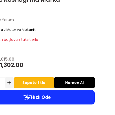
0 Yorum
ra J Motor ve Mekanik
n başlayan taksitlerle
1,815.00
1,302.00
Sepete Ekle
Hemen Al