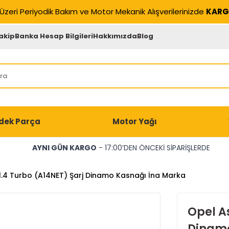
Üzeri Periyodik Bakım ve Motor Mekanik Alışverilerinizde
KARG
akip
Banka Hesap Bilgileri
Hakkımızda
Blog
dek Parça
Motor Yağı
AYNI GÜN KARGO
- 17:00’DEN ÖNCEKİ SİPARİŞLERDE
1.4 Turbo (A14NET) Şarj Dinamo Kasnağı İna Marka
Opel As
Dinamo