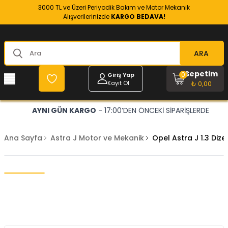
3000 TL ve Üzeri Periyodik Bakım ve Motor Mekanik
Alışverilerinizde
KARGO BEDAVA!
ARA
Sepetim
0
Giriş Yap
Kayıt Ol
₺ 0,00
AYNI GÜN KARGO
- 17:00’DEN ÖNCEKİ SİPARİŞLERDE
Ana Sayfa
Astra J Motor ve Mekanik
Opel Astra J 1.3 Diz