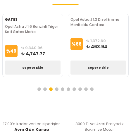
GATES
Opel Astra J 1.3 Dizel Emme
Manifoldu Contası
Opel Astra J 1.6 Benzinli Triger
Seti Gates Marka
₺ 1,372.60
%
66
₺ 463.94
₺ 9,340.96
%
49
₺ 4,747.77
Sepete Ekle
Sepete Ekle
17:00’e kadar verilen siparişler
3000 TL ve Üzeri Preiyodik
Aynı Gün Kargo
Bakım ve Motor