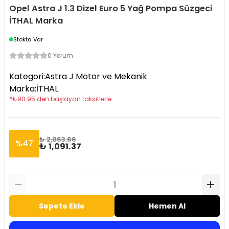
Opel Astra J 1.3 Dizel Euro 5 Yağ Pompa Süzgeci
İTHAL Marka
Stokta Var
0 Yorum
Kategori
:
Astra J Motor ve Mekanik
Marka
:
İTHAL
*
₺
90.95
den başlayan taksitlerle
₺ 2,063.66
%
47
₺ 1,091.37
Sepete Ekle
Hemen Al