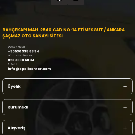
BAHÇEKAPI MAH. 2540.CAD NO :14 ETİMESGUT / ANKARA
ŞAŞMAZ OTO SANAYİ SİTESİ
Destek Hattı
+90530 338 68 34
Whatsapp Destek
0530 338 68 34
E-Mail
info@opellcenter.com
Üyelik
Kurumsal
Alışveriş