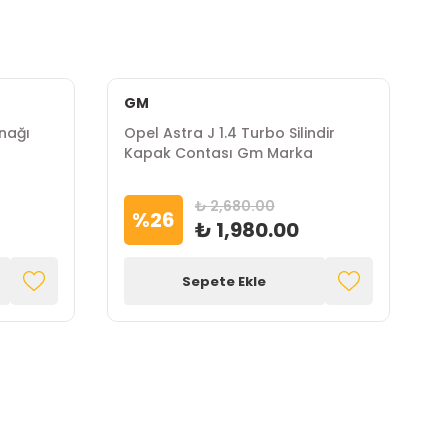
GM
snağı
Opel Astra J 1.4 Turbo Silindir
O
Kapak Contası Gm Marka
K
₺ 2,680.00
%
26
₺ 1,980.00
Sepete Ekle