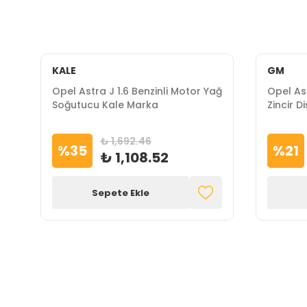
KALE
GM
o
Opel Astra J 1.6 Benzinli Motor Yağ
Opel Ast
Soğutucu Kale Marka
Zincir D
₺ 1,692.46
%
35
%
21
₺ 1,108.52
Sepete Ekle