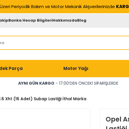
Üzeri Periyodik Bakım ve Motor Mekanik Alışverilerinizde
KARG
akip
Banka Hesap Bilgileri
Hakkımızda
Blog
dek Parça
Motor Yağı
AYNI GÜN KARGO
- 17:00’DEN ÖNCEKİ SİPARİŞLERDE
1.6 Xht (16 Adet) Subap Lastiği İthal Marka
Opel As
Lastiği