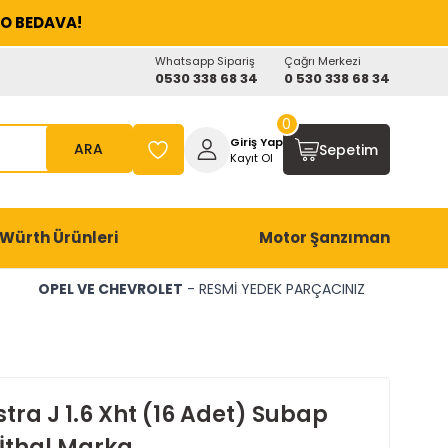
O BEDAVA!
Whatsapp Sipariş
Çağrı Merkezi
0530 338 68 34
0 530 338 68 34
0
Giriş Yap
ARA
Sepetim
Kayıt Ol
Würth Ürünleri
Motor Şanzıman
OPEL VE CHEVROLET
- RESMİ YEDEK PARÇACINIZ
tra J 1.6 Xht (16 Adet) Subap
 İthal Marka