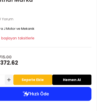
0 Yorum
ra J Motor ve Mekanik
 başlayan taksitlerle
715.00
 372.62
Sepete Ekle
Hemen Al