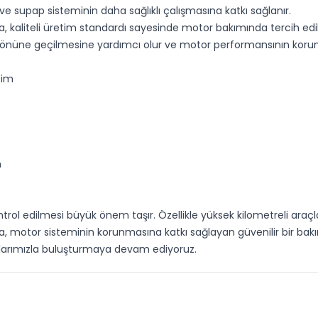
 ve supap sisteminin daha sağlıklı çalışmasına katkı sağlanır.
ka, kaliteli üretim standardı sayesinde motor bakımında tercih ed
nın önüne geçilmesine yardımcı olur ve motor performansının korun
tim
m
ntrol edilmesi büyük önem taşır. Özellikle yüksek kilometreli ara
rka, motor sisteminin korunmasına katkı sağlayan güvenilir bir bak
cılarımızla buluşturmaya devam ediyoruz.