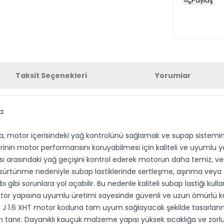
Paylaş
Taksit Seçenekleri
Yorumlar
a
rka, motor içerisindeki yağ kontrolünü sağlamak ve supap sistemi
lerinin motor performansını koruyabilmesi için kaliteli ve uyumlu
ası arasındaki yağ geçişini kontrol ederek motorun daha temiz, ver
çi sürtünme nedeniyle subap lastiklerinde sertleşme, aşınma ve
ibi sorunlara yol açabilir. Bu nedenle kaliteli subap lastiği kull
motor yapısına uyumlu üretimi sayesinde güvenli ve uzun ömürlü k
J 1.6 XHT motor koduna tam uyum sağlayacak şekilde tasarlanmış
nır. Dayanıklı kauçuk malzeme yapısı yüksek sıcaklığa ve zorlu ç