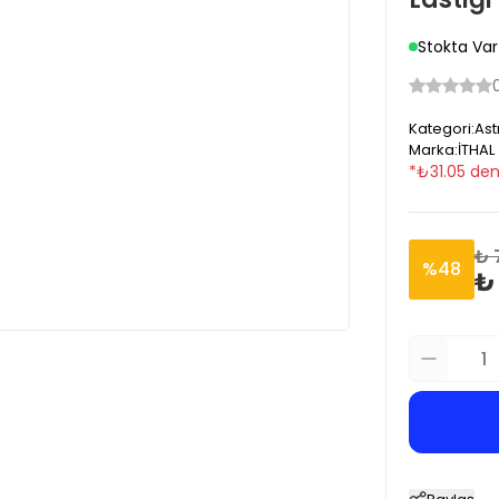
Stokta Var
Kategori
:
Ast
Marka
:
İTHAL
*
₺
31.05
den
₺ 
%
48
₺