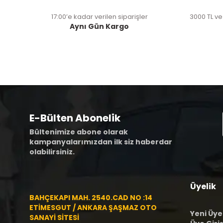
17:00’e kadar verilen siparişler
3000 TL ve
Aynı Gün Kargo
E-Bülten Abonelik
Bültenimize abone olarak
kampanyalarımızdan ilk siz haberdar
olabilirsiniz.
Üyelik
BAHÇEKAPI MAH. 2540.CAD NO :14
ETİMESGUT / ANKARA ŞAŞMAZ OTO
Yeni Üye
SANAYİ SİTESİ