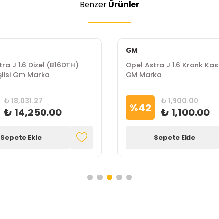
Benzer
Ürünler
GM
ra J 1.6 Dizel (B16DTH)
Opel Astra J 1.6 Krank Ka
işlisi Gm Marka
GM Marka
₺ 18,031.27
₺ 1,900.00
%
42
₺ 14,250.00
₺ 1,100.00
Sepete Ekle
Sepete Ekle