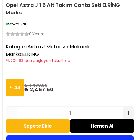
Opel Astra J 1.6 Alt Takım Conta Seti ELRİNG
Marka
Stokta Var
0 Yorum
Kategori
:
Astra J Motor ve Mekanik
Marka
:
ELRING
*
₺
205.63
den başlayan taksitlerle
₺ 4,400.00
%
44
₺ 2,467.50
Sepete Ekle
Hemen Al