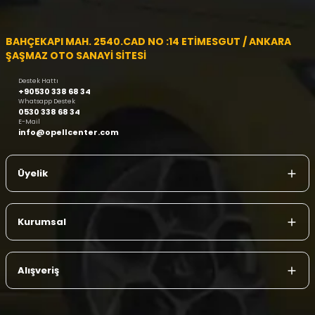
BAHÇEKAPI MAH. 2540.CAD NO :14 ETİMESGUT / ANKARA
ŞAŞMAZ OTO SANAYİ SİTESİ
Destek Hattı
+90530 338 68 34
Whatsapp Destek
0530 338 68 34
E-Mail
info@opellcenter.com
Üyelik
Kurumsal
Alışveriş