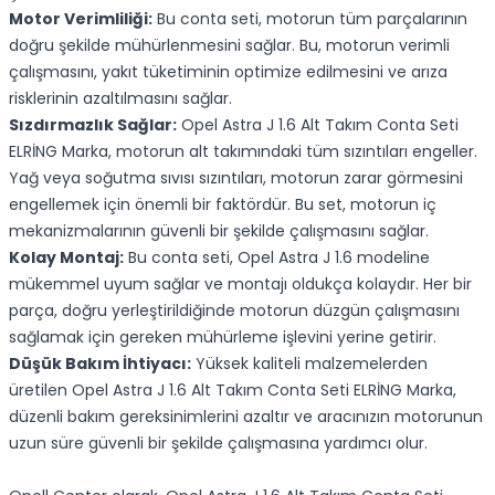
Motor Verimliliği:
Bu conta seti, motorun tüm parçalarının
doğru şekilde mühürlenmesini sağlar. Bu, motorun verimli
çalışmasını, yakıt tüketiminin optimize edilmesini ve arıza
risklerinin azaltılmasını sağlar.
Sızdırmazlık Sağlar:
Opel Astra J 1.6 Alt Takım Conta Seti
ELRİNG Marka, motorun alt takımındaki tüm sızıntıları engeller.
Yağ veya soğutma sıvısı sızıntıları, motorun zarar görmesini
engellemek için önemli bir faktördür. Bu set, motorun iç
mekanizmalarının güvenli bir şekilde çalışmasını sağlar.
Kolay Montaj:
Bu conta seti, Opel Astra J 1.6 modeline
mükemmel uyum sağlar ve montajı oldukça kolaydır. Her bir
parça, doğru yerleştirildiğinde motorun düzgün çalışmasını
sağlamak için gereken mühürleme işlevini yerine getirir.
Düşük Bakım İhtiyacı:
Yüksek kaliteli malzemelerden
üretilen Opel Astra J 1.6 Alt Takım Conta Seti ELRİNG Marka,
düzenli bakım gereksinimlerini azaltır ve aracınızın motorunun
uzun süre güvenli bir şekilde çalışmasına yardımcı olur.