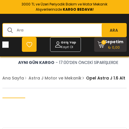
3000 TL ve Üzeri Periyodik Bakım ve Motor Mekanik
Alışverilerinizde
KARGO BEDAVA!
ARA
Sepetim
0
Giriş Yap
Kayıt Ol
₺ 0,00
AYNI GÜN KARGO
- 17:00’DEN ÖNCEKİ SİPARİŞLERDE
Ana Sayfa
Astra J Motor ve Mekanik
Opel Astra J 1.6 Alt