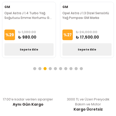
GM
GM
Opel Astra J 1.4 Turbo Yağ
Opel Astra J 1.3 Dizel Sensörlü
Soğutucu Emme Hortumu GM
Yağ Pompası GM Marka
Marka
₺ 1,380.00
₺ 24,000.00
%
29
%
27
₺ 980.00
₺ 17,500.00
Sepete Ekle
Sepete Ekle
17:00’e kadar verilen siparişler
3000 TL ve Üzeri Preiyodik
Aynı Gün Kargo
Bakım ve Motor
Kargo Ücretsiz