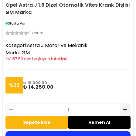
Opel Astra J 1.6 Dizel Otomatik Vites Krank Dişlisi
GM Marka
Stokta Var
0 Yorum
Kategori
:
Astra J Motor ve Mekanik
Marka
:
GM
*
₺
1187.50
den başlayan taksitlerle
₺ 19,000.00
%
25
₺ 14,250.00
Sepete Ekle
Hemen Al