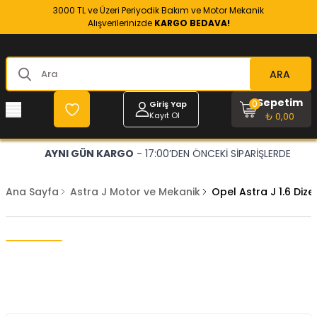
3000 TL ve Üzeri Periyodik Bakım ve Motor Mekanik
Alışverilerinizde
KARGO BEDAVA!
ARA
Sepetim
0
Giriş Yap
Kayıt Ol
₺ 0,00
AYNI GÜN KARGO
- 17:00’DEN ÖNCEKİ SİPARİŞLERDE
Ana Sayfa
Astra J Motor ve Mekanik
Opel Astra J 1.6 Diz