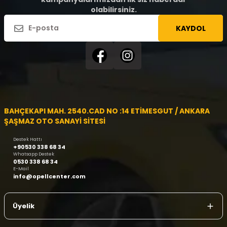
olabilirsiniz.
KAYDOL
BAHÇEKAPI MAH. 2540.CAD NO :14 ETİMESGUT / ANKARA
ŞAŞMAZ OTO SANAYİ SİTESİ
Destek Hattı
+90530 338 68 34
Whatsapp Destek
0530 338 68 34
E-Mail
info@opellcenter.com
Üyelik