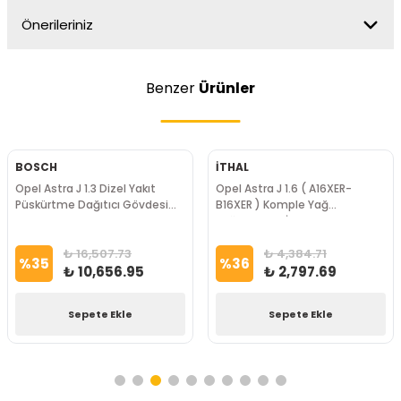
Önerileriniz
Benzer
Ürünler
BOSCH
İTHAL
Opel Astra J 1.3 Dizel Yakıt
Opel Astra J 1.6 ( A16XER-
Püskürtme Dağıtıcı Gövdesi
B16XER ) Komple Yağ
Sensörlü BOSCH Marka
Soğutucusu İthal Marka
₺ 16,507.73
₺ 4,384.71
%
35
%
36
₺ 10,656.95
₺ 2,797.69
Sepete Ekle
Sepete Ekle