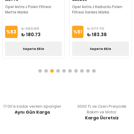
Opel Astra J Polen Filtresi
Opel Astra J Karbonlu Polen
Mette Marka
Filtresi Sardes Marka
₺ 383.88
₺ 377.75
%
53
%
51
₺ 180.73
₺ 183.36
Sepete Ekle
Sepete Ekle
17:00’e kadar verilen siparişler
3000 TL ve Üzeri Preiyodik
Aynı Gün Kargo
Bakım ve Motor
Kargo Ücretsiz