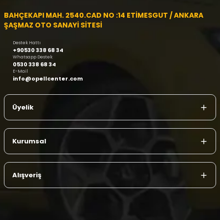
BAHÇEKAPI MAH. 2540.CAD NO :14 ETİMESGUT / ANKARA
ŞAŞMAZ OTO SANAYİ SİTESİ
Destek Hattı
+90530 338 68 34
Whatsapp Destek
0530 338 68 34
E-Mail
info@opellcenter.com
Üyelik
Kurumsal
Alışveriş