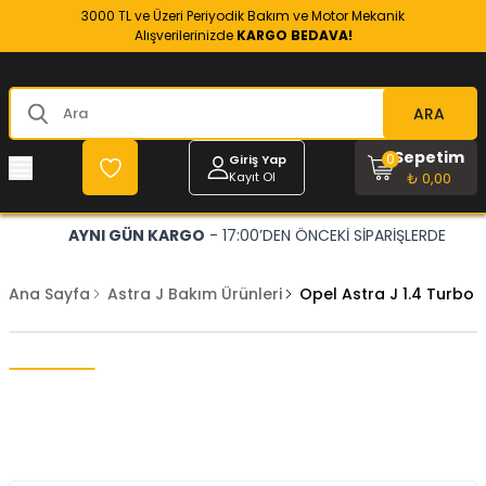
3000 TL ve Üzeri Periyodik Bakım ve Motor Mekanik
Alışverilerinizde
KARGO BEDAVA!
ARA
Sepetim
0
Giriş Yap
Kayıt Ol
₺ 0,00
AYNI GÜN KARGO
- 17:00’DEN ÖNCEKİ SİPARİŞLERDE
Ana Sayfa
Astra J Bakım Ürünleri
Opel Astra J 1.4 Turbo 