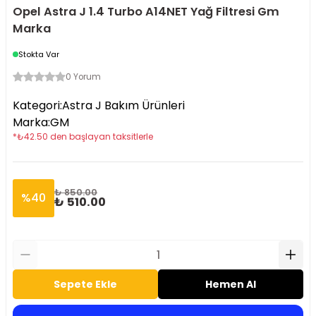
Opel Astra J 1.4 Turbo A14NET Yağ Filtresi Gm
Marka
Stokta Var
0 Yorum
Kategori
:
Astra J Bakım Ürünleri
Marka
:
GM
*
₺
42.50
den başlayan taksitlerle
₺ 850.00
%
40
₺ 510.00
Sepete Ekle
Hemen Al