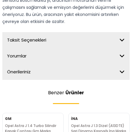
Sensörü Bosch Marka'yı, aracınızın motorunun verimli
çalışmasını sağlamak ve emisyon değerlerini düşürmek için
öneriyoruz. Bu ürün, aracınızın yakıt ekonomisini artırırken
çevreye olan etkisini de azaltır.
Taksit Seçenekleri
Yorumlar
Önerileriniz
Benzer
Ürünler
GM
İNA
Opel Astra J 1.4 Turbo Silindir
Opel Astra J 1.3 Dizel (A13DTE)
Kapak Contası Gm Marka
Şarj Dinamo Kasnağı İna Marka