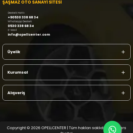
ŞAŞMAZ OTO SANAYİ SİTESİ
Destek Hattı
+90530 338 68 34
Whatsapp Destek
0530 338 68 34
E-Mail
info@opellcenter.com
Üyelik
Kurumsal
Alışveriş
Copyright © 2026 OPELLCENTER | Tüm hakları saklıdır.
| Reliefers