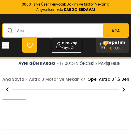
3000 TL ve Üzeri Periyodik Bakım ve Motor Mekanik
Alışverilerinizde
KARGO BEDAVA!
ARA
Sepetim
0
Giriş Yap
Kayıt Ol
₺ 0,00
AYNI GÜN KARGO
- 17:00’DEN ÖNCEKİ SİPARİŞLERDE
Ana Sayfa
Astra J Motor ve Mekanik
Opel Astra J 1.6 Ben