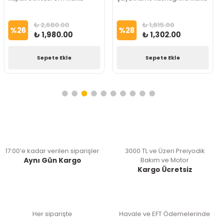
₺ 2,680.00
₺ 1,815.00
%
26
%
28
₺ 1,980.00
₺ 1,302.00
Sepete Ekle
Sepete Ekle
17:00’e kadar verilen siparişler
3000 TL ve Üzeri Preiyodik
Aynı Gün Kargo
Bakım ve Motor
Kargo Ücretsiz
Her siparişte
Havale ve EFT Ödemelerinde