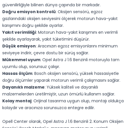
güvenilirliğiyle bilinen dünya çapında bir markadır.
Doğru emisyon kontrolü
: Oksijen sensörü, egzoz
gazlarındaki oksijen seviyesini ölçerek motorun hava-yakıt
karışımını doğru şekilde ayarlar.
Yakıt verimliliği
: Motorun hava-yakıt karışımını en verimli
şekilde ayarlayarak, yakıt tüketimini düşürür.
Düşük emisyon
: Aracınızın egzoz emisyonlarını minimum
seviyeye indirir, çevre dostu bir sürüş sağlar.
Mükemmel uyum
: Opel Astra J 1.6 Benzinli motoruyla tam
uyumlu olup, sorunsuz çalışır.
Hassas ölçüm
: Bosch oksijen sensörü, yüksek hassasiyetle
doğru ölçümler yaparak motorun verimli çalışmasını sağlar.
Dayanıklı malzeme
: Yüksek kaliteli ve dayanıklı
malzemelerden üretilmiştir, uzun ömürlü kullanım sağlar.
Kolay montaj
: Orijinal tasarıma uygun olup, montajı oldukça
kolaydır ve aracınıza sorunsuzca entegre edilir.
Opell Center olarak, Opel Astra J 1.6 Benzinli 2. Konum Oksijen