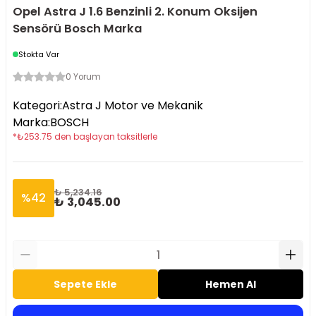
Opel Astra J 1.6 Benzinli 2. Konum Oksijen
Sensörü Bosch Marka
Stokta Var
0 Yorum
Kategori
:
Astra J Motor ve Mekanik
Marka
:
BOSCH
*
₺
253.75
den başlayan taksitlerle
₺ 5,234.16
%
42
₺ 3,045.00
Sepete Ekle
Hemen Al