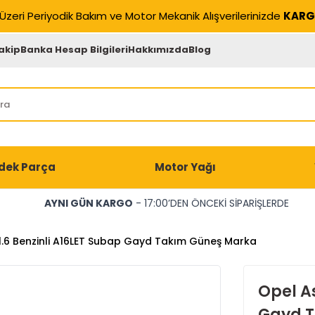
Üzeri Periyodik Bakım ve Motor Mekanik Alışverilerinizde
KARG
akip
Banka Hesap Bilgileri
Hakkımızda
Blog
dek Parça
Motor Yağı
AYNI GÜN KARGO
- 17:00’DEN ÖNCEKİ SİPARİŞLERDE
 1.6 Benzinli A16LET Subap Gayd Takım Güneş Marka
Opel As
Gayd 