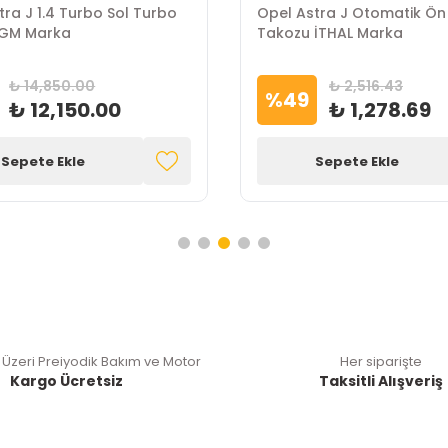
tra J 1.4 Turbo Sol Turbo
Opel Astra J Otomatik Ön
 GM Marka
Takozu İTHAL Marka
₺ 14,850.00
₺ 2,516.43
%
49
₺ 12,150.00
₺ 1,278.69
Sepete Ekle
Sepete Ekle
 Üzeri Preiyodik Bakım ve Motor
Her siparişte
Kargo Ücretsiz
Taksitli Alışveriş