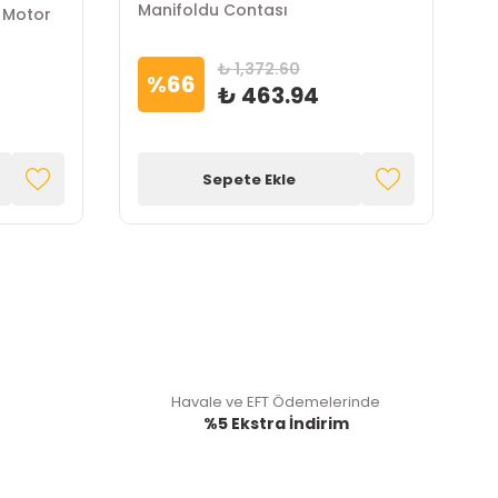
Manifoldu Contası
 Motor
O
T
₺ 1,372.60
%
66
₺ 463.94
Sepete Ekle
Havale ve EFT Ödemelerinde
%5 Ekstra İndirim