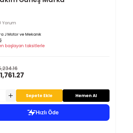
0 Yorum
ra J Motor ve Mekanik
Ş
n başlayan taksitlerle
5,234.16
1,761.27
Sepete Ekle
Hemen Al