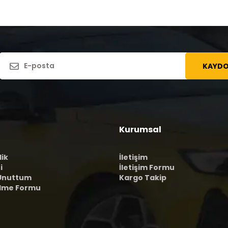
KAYDO
Kurumsal
lik
İletişim
i
İletişim Formu
 Unuttum
Kargo Takip
ilme Formu