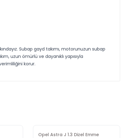
farkındayız. Subap gayd takımı, motorunuzun subap
kım, uzun ömürlü ve dayanıklı yapısıyla
imliliğini korur.
V
Opel Astra J 1.3 Dizel Emme