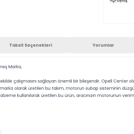
Paylaş
Taksit Seçenekleri
Yorumlar
üneş Marka,
ekilde çalışmasını sağlayan önemli bir bileşendir. Opell Center olar
ş marka olarak üretilen bu takım, motorun subap sisteminin düzg
malzeme kullanılarak üretilen bu ürün, aracınızın motorunun veri
.