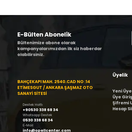
E-Bülten Abonelik
Bültenimize abone olarak
kampanyalarımızdan ilk siz haberdar
olabilirsiniz.
Üyelik
BAHÇEKAPI MAH. 2540.CAD NO :14
ETİMESGUT / ANKARA ŞAŞMAZ OTO
Yeni Üye
SANAYİ SİTESİ
Üye Giriş
Şifremi
Destek Hattı
Hesap S
+90530 338 68 34
Whatsapp Destek
0530 338 68 34
E-Mail
info@opellcenter.com