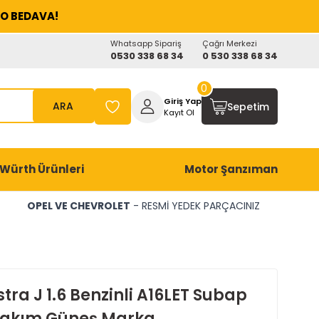
O BEDAVA!
Whatsapp Sipariş
Çağrı Merkezi
0530 338 68 34
0 530 338 68 34
0
Giriş Yap
ARA
Sepetim
Kayıt Ol
Würth Ürünleri
Motor Şanzıman
OPEL VE CHEVROLET
- RESMİ YEDEK PARÇACINIZ
tra J 1.6 Benzinli A16LET Subap
Takım Güneş Marka