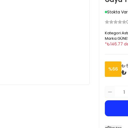
Stokta Var
Kategori
:
Ast
Marka
:
GÜNE
*
₺
146.77
de
₺ 
%
66
₺ 