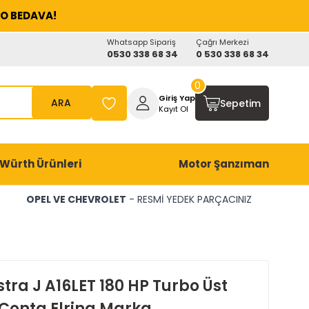
O BEDAVA!
Whatsapp Sipariş
Çağrı Merkezi
0530 338 68 34
0 530 338 68 34
0
Giriş Yap
ARA
Sepetim
Kayıt Ol
Würth Ürünleri
Motor Şanzıman
OPEL VE CHEVROLET
- RESMİ YEDEK PARÇACINIZ
tra J A16LET 180 HP Turbo Üst
Conta Elring Marka