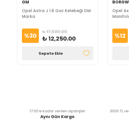
GM
BORGW
Opel Astra J 1.6 Gaz Kelebeği GM
Opel As
Marka
Manifol
₺ 17,500.00
%
30
%
12
₺ 12,250.00
Sepete Ekle
17:00’e kadar verilen siparişler
3000 TL ve
Aynı Gün Kargo