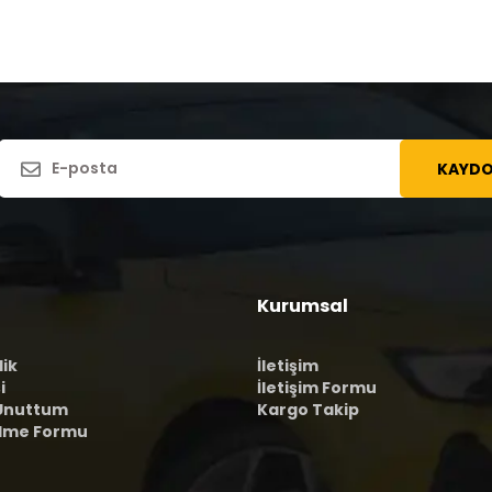
KAYDO
Kurumsal
lik
İletişim
i
İletişim Formu
 Unuttum
Kargo Takip
ilme Formu