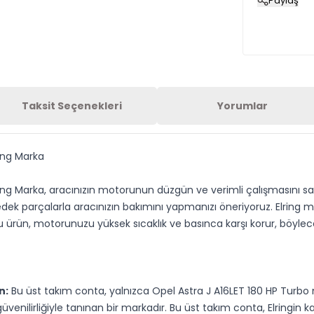
Paylaş
Taksit Seçenekleri
Yorumlar
ing Marka
ng Marka, aracınızın motorunun düzgün ve verimli çalışmasını sağl
edek parçalarla aracınızın bakımını yapmanızı öneriyoruz. Elring 
. Bu ürün, motorunuzu yüksek sıcaklık ve basınca karşı korur, böylec
n:
Bu üst takım conta, yalnızca Opel Astra J A16LET 180 HP Turb
venilirliğiyle tanınan bir markadır. Bu üst takım conta, Elringin k