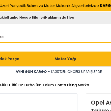
Üzeri Periyodik Bakım ve Motor Mekanik Alışverilerinizde
KARG
akip
Banka Hesap Bilgileri
Hakkımızda
Blog
dek Parça
Motor Yağı
AYNI GÜN KARGO
- 17:00’DEN ÖNCEKİ SİPARİŞLERDE
A16LET 180 HP Turbo Üst Takım Conta Elring Marka
Opel As
Takım 