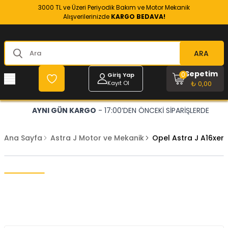
3000 TL ve Üzeri Periyodik Bakım ve Motor Mekanik
Alışverilerinizde
KARGO BEDAVA!
ARA
Sepetim
0
Giriş Yap
Kayıt Ol
₺ 0,00
AYNI GÜN KARGO
- 17:00’DEN ÖNCEKİ SİPARİŞLERDE
Ana Sayfa
Astra J Motor ve Mekanik
Opel Astra J A16xe