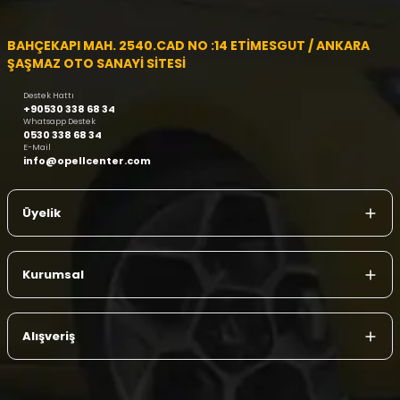
BAHÇEKAPI MAH. 2540.CAD NO :14 ETİMESGUT / ANKARA
ŞAŞMAZ OTO SANAYİ SİTESİ
Destek Hattı
+90530 338 68 34
Whatsapp Destek
0530 338 68 34
E-Mail
info@opellcenter.com
Üyelik
Kurumsal
Alışveriş