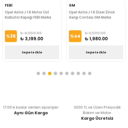
FEBİ
GM
Opel Astra J 1.6 Motor Üst
Opel Astra J 1.6 Dizel Zincir
Külbütör Kapağı FEBİ Marka
Gergi Contası GM Marka
₺ 4,950.00
₺ 3,509.00
%
35
%
44
₺ 3,199.00
₺ 1,980.00
Sepete Ekle
Sepete Ekle
17:00’e kadar verilen siparişler
3000 TL ve Üzeri Preiyodik
Aynı Gün Kargo
Bakım ve Motor
Kargo Ücretsiz