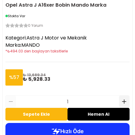
Opel Astra J A16xer Bobin Mando Marka
Stokta Var
0 Yorum
Kategori
:
Astra J Motor ve Mekanik
Marka
:
MANDO
*
₺
494.03
den başlayan taksitlerle
₺ 13,689.34
%
57
₺ 5,928.33
Sepete Ekle
Hemen Al