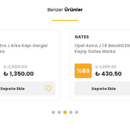
Benzer
Ürünler
GATES
tra J Arka Kapı Gergisi
Opel Astra J 1.6 Benzinli D
ka
Kayışı Gates Marka
₺ 2,000.00
₺ 1,368.93
%
69
₺ 1,350.00
₺ 430.50
Sepete Ekle
Sepete Ekle