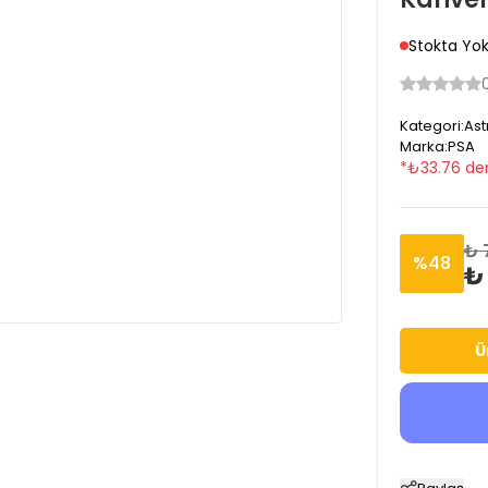
Stokta Yo
Kategori
:
Ast
Marka
:
PSA
*
₺
33.76
den
₺ 
%
48
₺
Ü