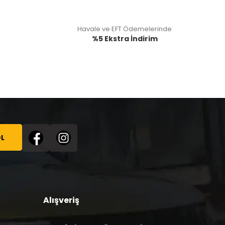
Havale ve EFT Ödemelerinde
%5 Ekstra İndirim
L
Alışveriş