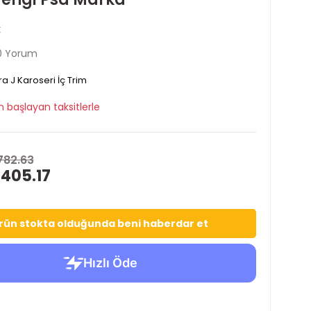
k
0 Yorum
ra J Karoseri İç Trim
 başlayan taksitlerle
782.63
 405.17
rün stokta olduğunda beni haberdar et