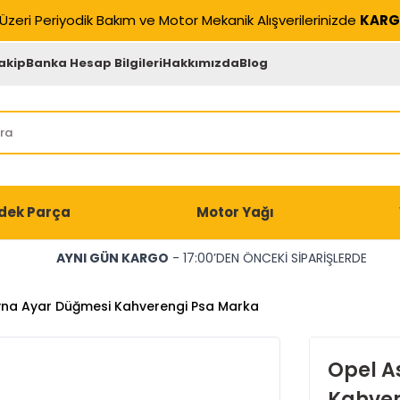
Üzeri Periyodik Bakım ve Motor Mekanik Alışverilerinizde
KARG
akip
Banka Hesap Bilgileri
Hakkımızda
Blog
dek Parça
Motor Yağı
AYNI GÜN KARGO
- 17:00’DEN ÖNCEKİ SİPARİŞLERDE
yna Ayar Düğmesi Kahverengi Psa Marka
Opel A
Kahver