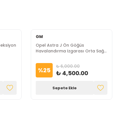
GM
ireksiyon
Opel Astra J Ön Göğüs
O
Havalandırma Izgarası Orta Sağ
G
Gm Marka
₺ 6,000.00
%
25
₺ 4,500.00
Sepete Ekle