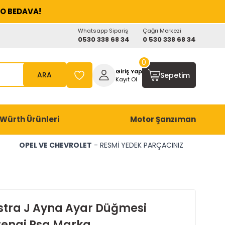
O BEDAVA!
Whatsapp Sipariş
Çağrı Merkezi
0530 338 68 34
0 530 338 68 34
0
Giriş Yap
ARA
Sepetim
Kayıt Ol
Würth Ürünleri
Motor Şanzıman
OPEL VE CHEVROLET
- RESMİ YEDEK PARÇACINIZ
stra J Ayna Ayar Düğmesi
engi Psa Marka