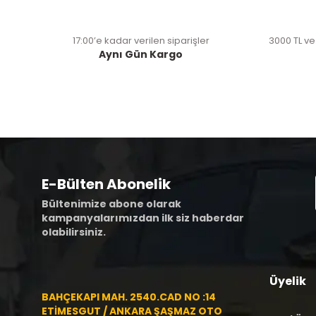
17:00’e kadar verilen siparişler
3000 TL ve
Aynı Gün Kargo
E-Bülten Abonelik
Bültenimize abone olarak
kampanyalarımızdan ilk siz haberdar
olabilirsiniz.
Üyelik
BAHÇEKAPI MAH. 2540.CAD NO :14
ETİMESGUT / ANKARA ŞAŞMAZ OTO