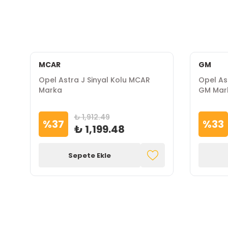
MCAR
GM
Opel Astra J Sinyal Kolu MCAR
Opel As
Marka
GM Mar
₺ 1,912.49
%
37
%
33
₺ 1,199.48
Sepete Ekle