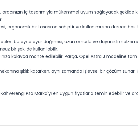
 aracınızın iç tasarımıyla mükemmel uyum sağlayacak şekilde kahv
r.
i, ergonomik bir tasarıma sahiptir ve kullanımı son derece basitti
retilen bu ayna ayar düğmesi, uzun ömürlü ve dayanıklı malzemeler
uz bir şekilde kullanılabilir.
ınıza kolayca monte edilebilir. Parça, Opel Astra J modeline tam
mekanına şıklık katarken, aynı zamanda işlevsel bir çözüm sunar.
hverengi Psa Marka'yı en uygun fiyatlarla temin edebilir ve aracını