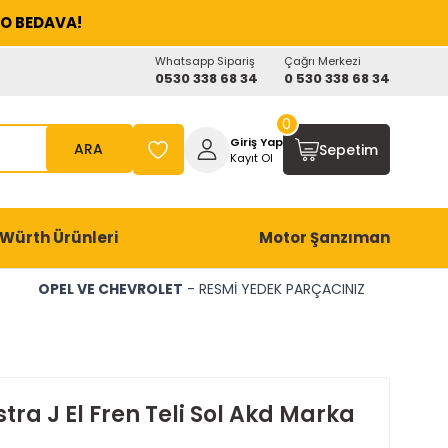
O BEDAVA!
Whatsapp Sipariş
Çağrı Merkezi
0530 338 68 34
0 530 338 68 34
0
Giriş Yap
ARA
Sepetim
Kayıt Ol
Würth Ürünleri
Motor Şanzıman
OPEL VE CHEVROLET
- RESMİ YEDEK PARÇACINIZ
tra J El Fren Teli Sol Akd Marka