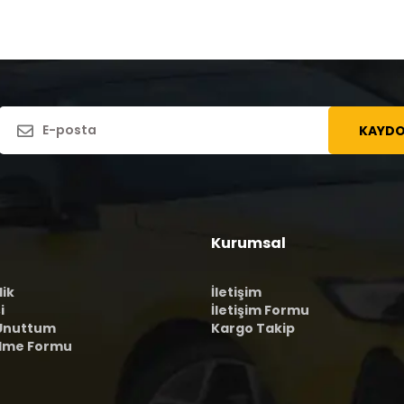
KAYDO
Kurumsal
lik
İletişim
i
İletişim Formu
 Unuttum
Kargo Takip
ilme Formu