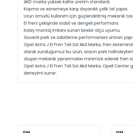
AKD marka yüksek kalite üretim standardı
Kopma ve esnemeye karşı dayanıklı çelik tel yapısı
Uzun ömürlü kullanım için güçlendirilmiş mekanik ta
El freni çekişinde stabil ve dengeli performans
Kolay montaj imkanı sunan birebir ölçü uyumu
Güvenli park ve sabitleme performansını artıran yapı
Opel Astra J El Fren Teli
Sol
Akd Marka, fren sistemind
olarak sunduğumuz bu ürün, aracın park halindeyken
oluşan mekanik yıpranmaları minimize ederek fren si
Opel Astra J El Fren Teli
Sol
Akd Marka, Opell Center gü
deneyimi sunar.
GM
GM