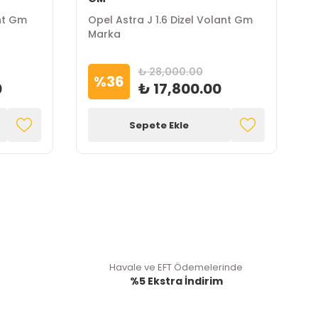
nt Gm
Opel Astra J 1.6 Dizel Volant Gm
O
Marka
D
₺ 28,000.00
%
36
0
₺ 17,800.00
Sepete Ekle
Havale ve EFT Ödemelerinde
%5 Ekstra İndirim