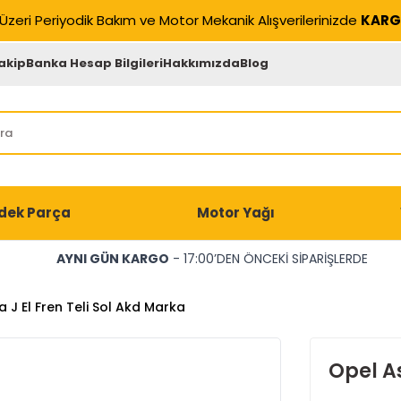
Üzeri Periyodik Bakım ve Motor Mekanik Alışverilerinizde
KARG
akip
Banka Hesap Bilgileri
Hakkımızda
Blog
dek Parça
Motor Yağı
AYNI GÜN KARGO
- 17:00’DEN ÖNCEKİ SİPARİŞLERDE
 J El Fren Teli Sol Akd Marka
Opel As