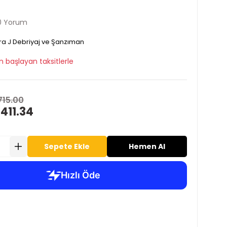
0 Yorum
ra J Debriyaj ve Şanzıman
n başlayan taksitlerle
715.00
411.34
Sepete Ekle
Hemen Al