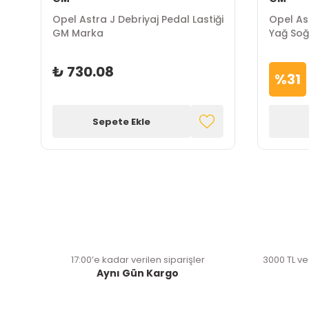
i
Opel Astra J Debriyaj Pedal Lastiği
Opel As
GM Marka
Yağ So
₺ 730.08
%
31
Sepete Ekle
17:00’e kadar verilen siparişler
3000 TL ve
Aynı Gün Kargo