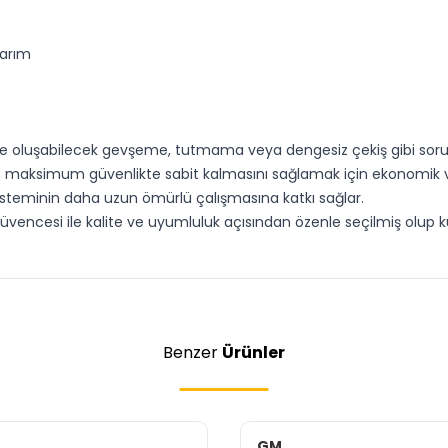
sarım
e oluşabilecek gevşeme, tutmama veya dengesiz çekiş gibi sorunl
 maksimum güvenlikte sabit kalmasını sağlamak için ekonomik ve
steminin daha uzun ömürlü çalışmasına katkı sağlar.
vencesi ile kalite ve uyumluluk açısından özenle seçilmiş olup kul
Benzer
Ürünler
GM