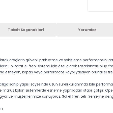
Taksit Seçenekleri
Yorumlar
r olarak araçların güvenli park etme ve sabitleme performansını 
ların
Sol
taraf el freni sistemi için özel olarak tasarlanmış olup fr
anla esneyen, kopan veya performans kaybı yaşayan orijinal el fren 
ılığa sahip yapısı sayesinde uzun süreli kullanımda bile perform
e maruz kalan sistemlerde esneme yapmadan stabil çalışır. Opell 
seçiyor ve müşterilerimize sunuyoruz.
Sol
el fren teli, frenleme de
ım