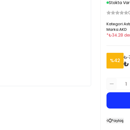
Stokta Var
Kategori
:
Ast
Marka
:
AKD
*
₺
34.28
de
₺ 
%
42
₺ 
Paylaş