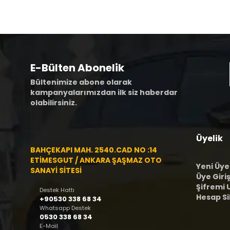
E-Bülten Abonelik
Bültenimize abone olarak
kampanyalarımızdan ilk siz haberdar
olabilirsiniz.
Üyelik
BAHÇEKAPI MAH. 2540.CAD NO :14
ETİMESGUT / ANKARA ŞAŞMAZ OTO
Yeni Üye
SANAYİ SİTESİ
Üye Giriş
Şifremi
Destek Hattı
Hesap S
+90530 338 68 34
Whatsapp Destek
0530 338 68 34
E-Mail