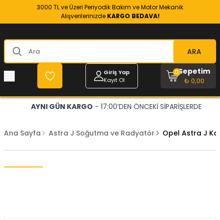
3000 TL ve Üzeri Periyodik Bakım ve Motor Mekanik
Alışverilerinizde
KARGO BEDAVA!
ARA
Sepetim
0
Giriş Yap
Kayıt Ol
₺ 0,00
AYNI GÜN KARGO
- 17:00’DEN ÖNCEKİ SİPARİŞLERDE
Ana Sayfa
Astra J Soğutma ve Radyatör
Opel Astra J Ka