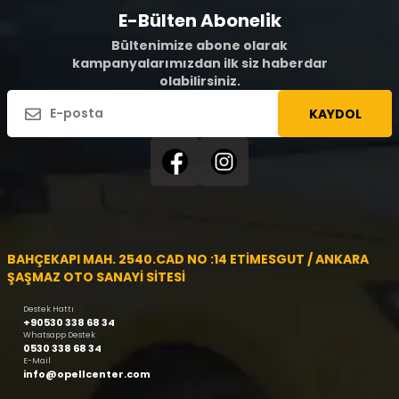
E-Bülten Abonelik
Bültenimize abone olarak
kampanyalarımızdan ilk siz haberdar
olabilirsiniz.
KAYDOL
BAHÇEKAPI MAH. 2540.CAD NO :14 ETİMESGUT / ANKARA
ŞAŞMAZ OTO SANAYİ SİTESİ
Destek Hattı
+90530 338 68 34
Whatsapp Destek
0530 338 68 34
E-Mail
info@opellcenter.com