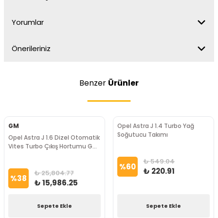
Yorumlar
Önerileriniz
Benzer
Ürünler
GM
Opel Astra J 1.4 Turbo Yağ
Soğutucu Takımı
Opel Astra J 1.6 Dizel Otomatik
Vites Turbo Çıkış Hortumu GM
Marka
₺ 549.04
%
60
₺ 220.91
₺ 25,804.77
%
38
₺ 15,986.25
Sepete Ekle
Sepete Ekle