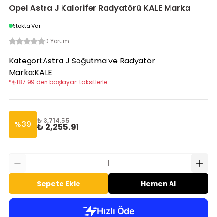
Opel Astra J Kalorifer Radyatörü KALE Marka
Stokta Var
0 Yorum
Kategori
:
Astra J Soğutma ve Radyatör
Marka
:
KALE
*
₺
187.99
den başlayan taksitlerle
₺ 3,714.55
%
39
₺ 2,255.91
Sepete Ekle
Hemen Al