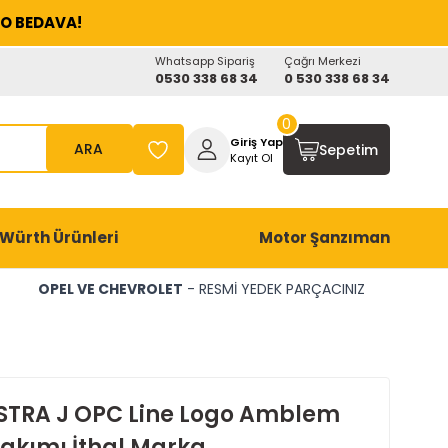
O BEDAVA!
Whatsapp Sipariş
Çağrı Merkezi
0530 338 68 34
0 530 338 68 34
0
Giriş Yap
ARA
Sepetim
Kayıt Ol
Würth Ürünleri
Motor Şanzıman
OPEL VE CHEVROLET
- RESMİ YEDEK PARÇACINIZ
STRA J OPC Line Logo Amblem
Takımı İthal Marka