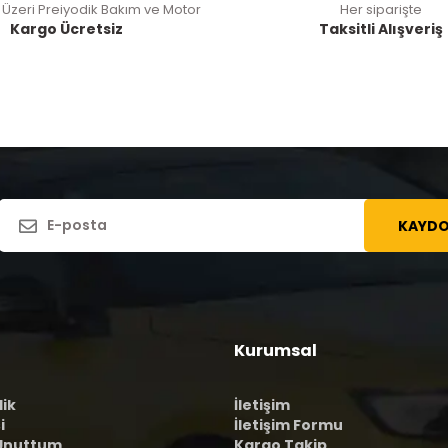
 Üzeri Preiyodik Bakım ve Motor
Her siparişte
Kargo Ücretsiz
Taksitli Alışveriş
KAYDO
Kurumsal
lik
İletişim
i
İletişim Formu
 Unuttum
Kargo Takip