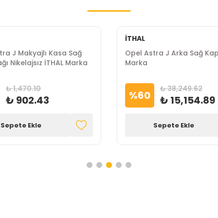
İTHAL
tra J Makyajlı Kasa Sağ
Opel Astra J Arka Sağ Kap
ğı Nikelajsız İTHAL Marka
Marka
₺ 1,470.10
₺ 38,249.62
%
60
₺ 902.43
₺ 15,154.89
Sepete Ekle
Sepete Ekle