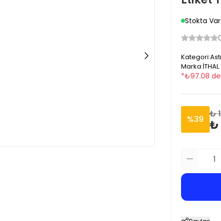
Stokta Var
Kategori
:
Ast
Marka
:
İTHAL
*
₺
97.08
de
₺ 1
%
39
₺ 