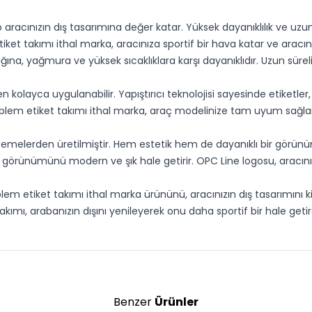
p aracınızın dış tasarımına değer katar. Yüksek dayanıklılık ve uz
takımı ithal marka, aracınıza sportif bir hava katar ve aracınızın 
ışığına, yağmura ve yüksek sıcaklıklara karşı dayanıklıdır. Uzun s
 kolayca uygulanabilir. Yapıştırıcı teknolojisi sayesinde etiketler
lem etiket takımı ithal marka, araç modelinize tam uyum sağla
lzemelerden üretilmiştir. Hem estetik hem de dayanıklı bir görün
ş görünümünü modern ve şık hale getirir. OPC Line logosu, aracınızı
em etiket takımı ithal marka ürününü, aracınızın dış tasarımını 
ımı, arabanızın dışını yenileyerek onu daha sportif bir hale getirec
Benzer
Ürünler