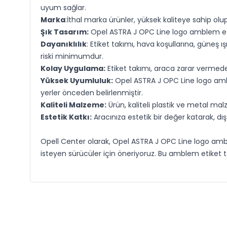
uyum sağlar.
Marka
:İthal marka ürünler, yüksek kaliteye sahip olu
Şık Tasarım:
Opel ASTRA J OPC Line logo amblem etiket 
Dayanıklılık
: Etiket takımı, hava koşullarına, güneş 
riski minimumdur.
Kolay Uygulama:
Etiket takımı, araca zarar vermeden
Yüksek Uyumluluk:
Opel ASTRA J OPC Line logo amb
yerler önceden belirlenmiştir.
Kaliteli Malzeme:
Ürün, kaliteli plastik ve metal ma
Estetik Katkı:
Aracınıza estetik bir değer katarak, dı
Opell Center olarak, Opel ASTRA J OPC Line logo ambl
isteyen sürücüler için öneriyoruz. Bu amblem etiket tak