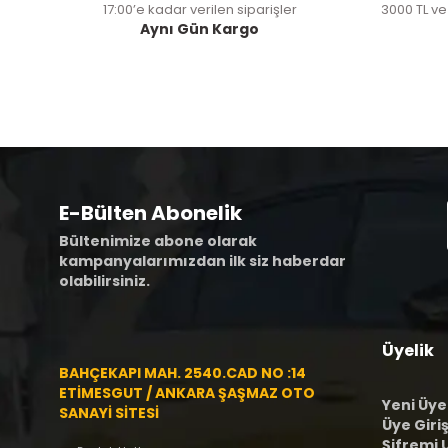
17:00’e kadar verilen siparişler
3000 TL ve
Aynı Gün Kargo
E-Bülten Abonelik
Bültenimize abone olarak
kampanyalarımızdan ilk siz haberdar
olabilirsiniz.
Üyelik
BAHÇEKAPI MAH. 2540.CAD NO :14
ETİMESGUT / ANKARA ŞAŞMAZ OTO
Yeni Üye
SANAYİ SİTESİ
Üye Giriş
Şifremi