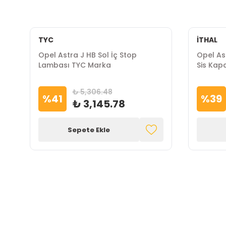
TYC
İTHAL
Opel Astra J HB Sol İç Stop
Opel As
Lambası TYC Marka
Sis Kapa
₺ 5,306.48
%
41
%
39
₺ 3,145.78
Sepete Ekle