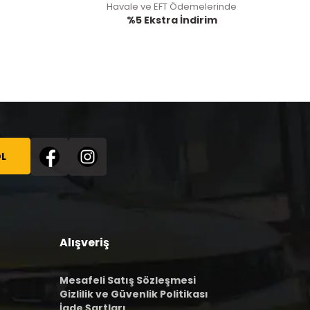
Havale ve EFT Ödemelerinde
%5 Ekstra İndirim
L
Alışveriş
Mesafeli Satış Sözleşmesi
Gizlilik ve Güvenlik Politikası
İade Şartları