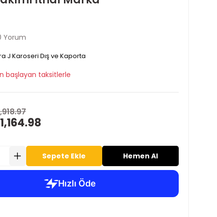
0 Yorum
ra J Karoseri Dış ve Kaporta
n başlayan taksitlerle
,918.97
1,164.98
Sepete Ekle
Hemen Al