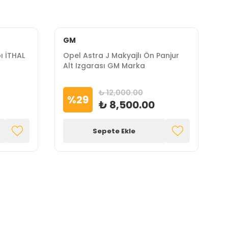
GM
İ
ı İTHAL
Opel Astra J Makyajlı Ön Panjur
O
Alt Izgarası GM Marka
M
₺ 12,000.00
%
29
₺ 8,500.00
Sepete Ekle