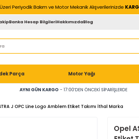
Üzeri Periyodik Bakım ve Motor Mekanik Alışverilerinizde
KARG
akip
Banka Hesap Bilgileri
Hakkımızda
Blog
dek Parça
Motor Yağı
AYNI GÜN KARGO
- 17:00’DEN ÖNCEKİ SİPARİŞLERDE
TRA J OPC Line Logo Amblem Etiket Takımı İthal Marka
Opel A
Etiket 