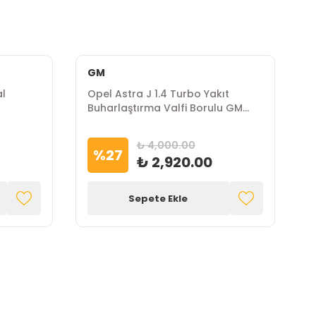
GM
al
Opel Astra J 1.4 Turbo Yakıt
O
Buharlaştırma Valfi Borulu GM
M
Marka
₺ 4,000.00
%
27
₺ 2,920.00
Sepete Ekle