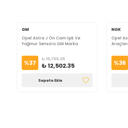
GM
NGK
Opel Astra J Ön Cam Işık Ve
Opel Ast
Yağmur Sensörü GM Marka
Araçlar
₺ 19,765.35
%
37
%
36
₺ 12,502.35
Sepete Ekle