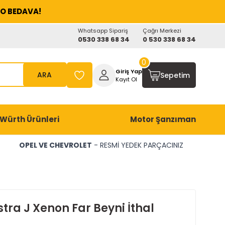
O BEDAVA!
Whatsapp Sipariş
Çağrı Merkezi
0530 338 68 34
0 530 338 68 34
0
Giriş Yap
ARA
Sepetim
Kayıt Ol
Würth Ürünleri
Motor Şanzıman
OPEL VE CHEVROLET
- RESMİ YEDEK PARÇACINIZ
tra J Xenon Far Beyni İthal