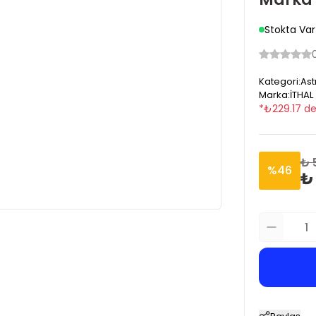
Stokta Var
Kategori
:
Ast
Marka
:
İTHAL
*
₺
229.17
de
₺ 
%
46
₺