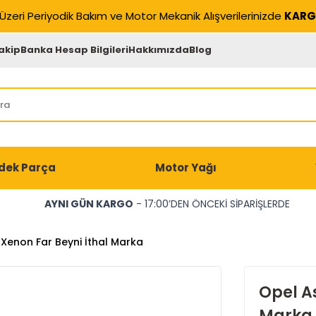
Üzeri Periyodik Bakım ve Motor Mekanik Alışverilerinizde
KARG
akip
Banka Hesap Bilgileri
Hakkımızda
Blog
dek Parça
Motor Yağı
AYNI GÜN KARGO
- 17:00’DEN ÖNCEKİ SİPARİŞLERDE
 Xenon Far Beyni İthal Marka
Opel As
Marka