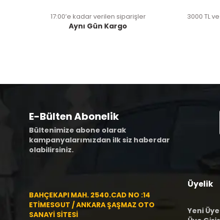
17:00’e kadar verilen siparişler
3000 TL ve
Aynı Gün Kargo
E-Bülten Abonelik
Bültenimize abone olarak
kampanyalarımızdan ilk siz haberdar
olabilirsiniz.
Üyelik
BAHÇEKAPI MAH. 2540.CAD NO :14
ETİMESGUT / ANKARA ŞAŞMAZ OTO
Yeni Üye
SANAYİ SİTESİ