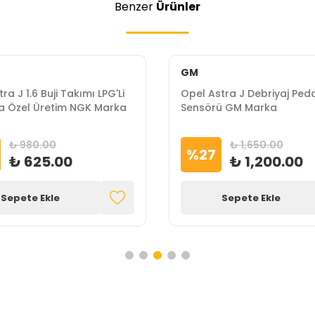
Benzer
Ürünler
GM
ra J 1.6 Buji Takımı LPG'Li
Opel Astra J Debriyaj Ped
a Özel Üretim NGK Marka
Sensörü GM Marka
₺ 980.00
₺ 1,650.00
%
27
₺ 625.00
₺ 1,200.00
Sepete Ekle
Sepete Ekle