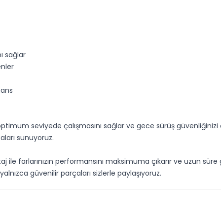
ı sağlar
enler
mans
 optimum seviyede çalışmasını sağlar ve gece sürüş güvenliğinizi a
çaları sunuyoruz.
j ile farlarınızın performansını maksimuma çıkarır ve uzun süre g
alnızca güvenilir parçaları sizlerle paylaşıyoruz.