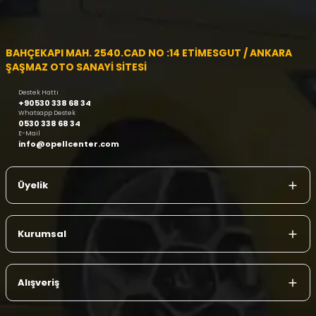
BAHÇEKAPI MAH. 2540.CAD NO :14 ETİMESGUT / ANKARA
ŞAŞMAZ OTO SANAYİ SİTESİ
Destek Hattı
+90530 338 68 34
Whatsapp Destek
0530 338 68 34
E-Mail
info@opellcenter.com
Üyelik
Kurumsal
Alışveriş