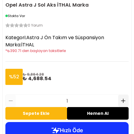
Opel Astra J Sol Aks İTHAL Marka
Stokta Var
0 Yorum
Kategori
:
Astra J Ön Takım ve Süspansiyon
Marka
:
İTHAL
*
₺
390.71
den başlayan taksitlerle
₺ 9,864.38
%
52
₺ 4,688.54
Sepete Ekle
Hemen Al