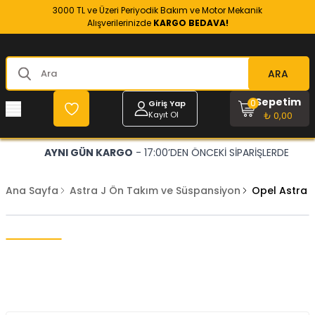
3000 TL ve Üzeri Periyodik Bakım ve Motor Mekanik
Alışverilerinizde
KARGO BEDAVA!
ARA
Sepetim
0
Giriş Yap
Kayıt Ol
₺ 0,00
AYNI GÜN KARGO
- 17:00’DEN ÖNCEKİ SİPARİŞLERDE
Ana Sayfa
Astra J Ön Takım ve Süspansiyon
Opel Astra J