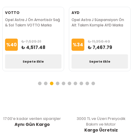
VOTTO
AYD
Opel Astra J Ön Amortisör Sağ
Opel Astra J Süspansiyon Ön
& Sol Takım VOTTO Marka
Alt Takım Komple AYD Marka
₺ 7,529.31
₺ 11,356.49
%
40
%
34
₺ 4,517.48
₺ 7,467.79
Sepete Ekle
Sepete Ekle
17:00’e kadar verilen siparişler
3000 TL ve Üzeri Preiyodik
Aynı Gün Kargo
Bakım ve Motor
Kargo Ücretsiz